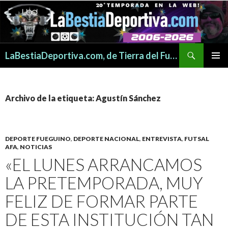
Buscar
LaBestiaDeportiva.com, de Tierra del Fuego para todo el mundo
SALTAR
MENÚ
AL
PRINCI
CONTENIDO
Archivo de la etiqueta: Agustín Sánchez
DEPORTE FUEGUINO
,
DEPORTE NACIONAL
,
ENTREVISTA
,
FUTSAL
AFA
,
NOTICIAS
«EL LUNES ARRANCAMOS
LA PRETEMPORADA, MUY
FELIZ DE FORMAR PARTE
DE ESTA INSTITUCIÓN TAN