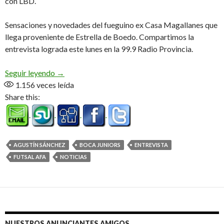
con LBD.
Sensaciones y novedades del fueguino ex Casa Magallanes que
llega proveniente de Estrella de Boedo. Compartimos la
entrevista lograda este lunes en la 99.9 Radio Provincia.
«Ser parte de Boca Futsal es un sueño» (Audio)
Seguir leyendo
→
1.156
veces leída
Share this:
AGUSTÍN SÁNCHEZ
BOCA JUNIORS
ENTREVISTA
FUTSAL AFA
NOTICIAS
NUESTROS ANUNCIANTES AMIGOS