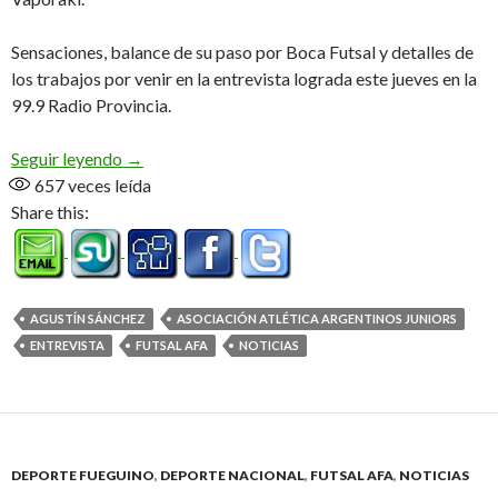
Sensaciones, balance de su paso por Boca Futsal y detalles de
los trabajos por venir en la entrevista lograda este jueves en la
99.9 Radio Provincia.
«El lunes arrancamos la pretemporada, muy feliz d
Seguir leyendo
→
657
veces leída
Share this:
AGUSTÍN SÁNCHEZ
ASOCIACIÓN ATLÉTICA ARGENTINOS JUNIORS
ENTREVISTA
FUTSAL AFA
NOTICIAS
DEPORTE FUEGUINO
,
DEPORTE NACIONAL
,
FUTSAL AFA
,
NOTICIAS