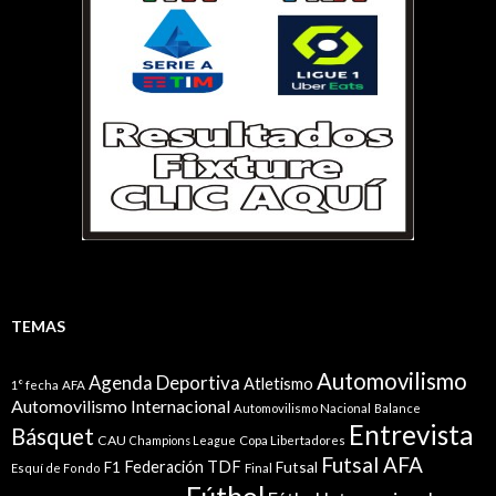
TEMAS
Automovilismo
Agenda Deportiva
Atletismo
1° fecha
AFA
Automovilismo Internacional
Automovilismo Nacional
Balance
Entrevista
Básquet
CAU
Champions League
Copa Libertadores
Futsal AFA
Federación TDF
Futsal
F1
Esquí de Fondo
Final
Fútbol