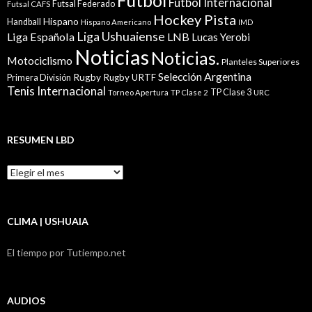
Fútbol Internacional
Futsal Federado
Futsal CAFS
Hockey Pista
Hispano
Handball
Hispano Americano
IMD
Liga Ushuaiense
Liga Española
LNB
Lucas Yerobi
Noticias
Noticias.
Motociclismo
Planteles Superiores
Selección Argentina
Rugby
Rugby URTF
Primera División
Tenis Internacional
TP Clase 3
Torneo Apertura
TP Clase 2
URC
RESUMEN LBD
Resumen
LBD
CLIMA | USHUAIA
El tiempo por Tutiempo.net
AUDIOS