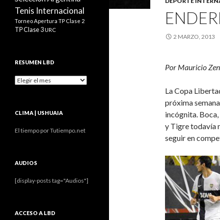
DEPORTE INTERN
Tenis Internacional
ENDER
Torneo Apertura
TP Clase 2
TP Clase 3
URC
2 MARZO, 2013
RESUMEN LBD
Por Mauricio Zen
Resumen
LBD
La Copa Libertad
próxima semana y
incógnita. Boca,
CLIMA | USHUAIA
y Tigre todavía
El tiempo por Tutiempo.net
seguir en compe
AUDIOS
[display-posts tag="Audios"]
ACCESO A LBD