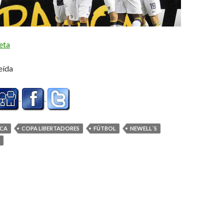
eta
eída
CA
COPA LIBERTADORES
FÚTBOL
NEWELL´S