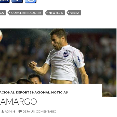
CA
COPA LIBERTADORES
NEWELL´S
VELEZ
ACIONAL
,
DEPORTE NACIONAL
,
NOTICIAS
 AMARGO
ADMIN
DEJA UN COMENTARIO