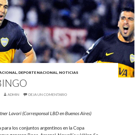
ACIONAL
,
DEPORTE NACIONAL
,
NOTICIAS
BINGO
ADMIN
DEJA UN COMENTARIO
tner Lavori (Corresponsal LBD en Buenos Aires)
para los conjuntos argentinos en la Copa
que ganaron Boca, Arsenal, Newell´s y Vélez. Se