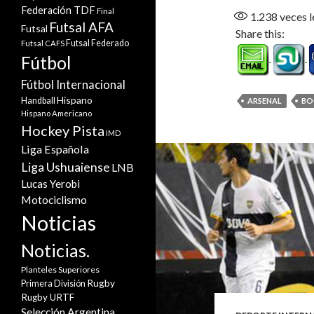
Federación TDF
Final
1.238
veces l
Futsal AFA
Futsal
Share this:
Futsal Federado
Futsal CAFS
Fútbol
Fútbol Internacional
Hispano
Handball
ARSENAL
BO
Hispano Americano
Hockey Pista
IMD
Liga Española
Liga Ushuaiense
LNB
Lucas Yerobi
Motociclismo
Noticias
Noticias.
Planteles Superiores
Rugby
Primera División
Rugby URTF
Selección Argentina