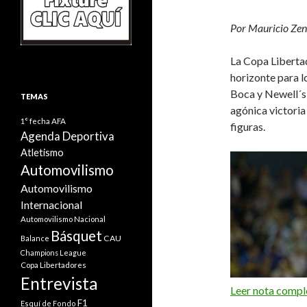
Por Mauricio Zen
La Copa Libertad
horizonte para l
Boca y Newell´s 
TEMAS
agónica victoria
1° fecha
AFA
figuras.
Agenda Deportiva
Atletismo
Automovilismo
Automovilismo
Internacional
Automovilismo Nacional
Básquet
CAU
Balance
Champions League
Copa Libertadores
Entrevista
Leer nota compl
F1
Esquí de Fondo