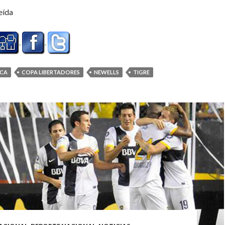
eída
CA
COPA LIBERTADORES
NEWELLS
TIGRE