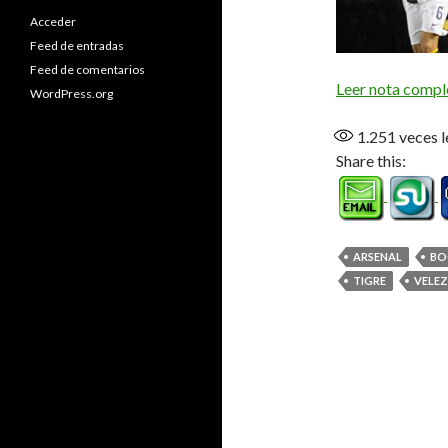
Acceder
Feed de entradas
Feed de comentarios
Leer nota compl
WordPress.org
1.251
veces l
Share this:
ARSENAL
BO
TIGRE
VELEZ