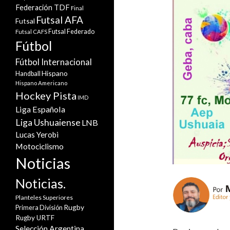
Federación TDF
Final
Futsal AFA
Futsal
Futsal Federado
Futsal CAFS
Fútbol
Fútbol Internacional
Hispano
Handball
Hispano Americano
Hockey Pista
IMD
Liga Española
Liga Ushuaiense
LNB
Lucas Yerobi
Motociclismo
Noticias
Noticias.
Planteles Superiores
Rugby
Primera División
Rugby URTF
Selección Argentina