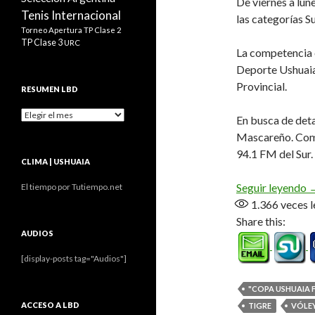
De viernes a lun
Tenis Internacional
las categorías S
Torneo Apertura
TP Clase 2
TP Clase 3
URC
La competencia e
Deporte Ushuaia»
Provincial.
RESUMEN LBD
Resumen
En busca de deta
LBD
Mascareño. Comp
94.1 FM del Sur.
CLIMA | USHUAIA
«
Seguir leyendo
El tiempo por Tutiempo.net
1.366
veces l
Share this:
AUDIOS
[display-posts tag="Audios"]
"COPA USHUAIA 
ACCESO A LBD
TIGRE
VÓLE