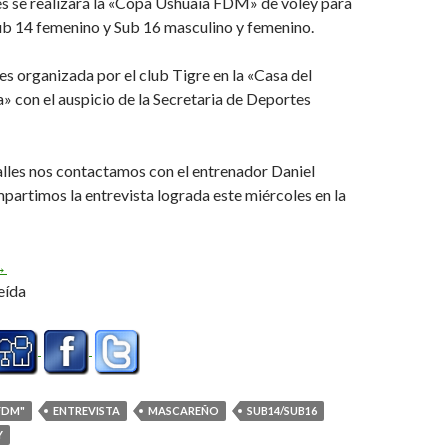
es se realizará la «Copa Ushuaia FDM» de vóley para
ub 14 femenino y Sub 16 masculino y femenino.
s organizada por el club Tigre en la «Casa del
 con el auspicio de la Secretaria de Deportes
lles nos contactamos con el entrenador Daniel
artimos la entrevista lograda este miércoles en la
Vamos a recibir equipos de CABA y provincia de Buenos Aires» (A
→
eída
FDM"
ENTREVISTA
MASCAREÑO
SUB14/SUB16
Y