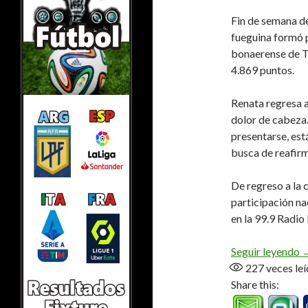
Fin de semana de
fueguina formó p
bonaerense de T
4.869 puntos.
Renata regresa a
dolor de cabeza
presentarse, es
busca de reafir
De regreso a la 
participación na
en la 99.9 Radio
R
Seguir leyendo
227
veces leí
Share this: