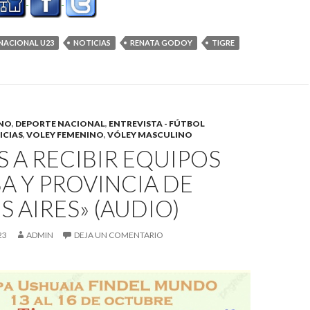
NACIONAL U23
NOTICIAS
RENATA GODOY
TIGRE
INO
,
DEPORTE NACIONAL
,
ENTREVISTA - FÚTBOL
ICIAS
,
VOLEY FEMENINO
,
VÓLEY MASCULINO
 A RECIBIR EQUIPOS
A Y PROVINCIA DE
 AIRES» (AUDIO)
23
ADMIN
DEJA UN COMENTARIO