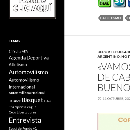
ATLETISMO
TEMAS
1° fecha
AFA
DEPORTE FUEGU
ARGENTINO
,
NOT
Agenda Deportiva
«VAMOS
Atletismo
Automovilismo
DE CAB
Automovilismo
BUENOS
Internacional
Automovilismo Nacional
11 OCTUBRE, 20
Básquet
CAU
Balance
Champions League
Copa Libertadores
Entrevista
F1
Esquí de Fondo