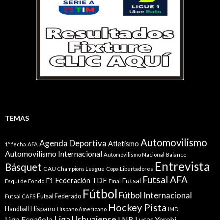
TEMAS
Automovilismo
Agenda Deportiva
Atletismo
1° fecha
AFA
Automovilismo Internacional
Automovilismo Nacional
Balance
Entrevista
Básquet
CAU
Champions League
Copa Libertadores
Futsal AFA
Federación TDF
Futsal
F1
Esquí de Fondo
Final
Fútbol
Fútbol Internacional
Futsal Federado
Futsal CAFS
Hockey Pista
Hispano
Handball
Hispano Americano
IMD
Liga Ushuaiense
Liga Española
LNB
Lucas Yerobi