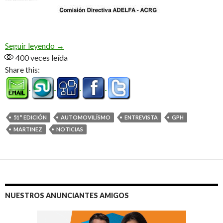
«Hace tiempo que la carrera necesitaba un cambi
Seguir leyendo
→
400
veces leída
Share this:
51° EDICIÓN
AUTOMOVILÍSMO
ENTREVISTA
GPH
MARTINEZ
NOTICIAS
NUESTROS ANUNCIANTES AMIGOS