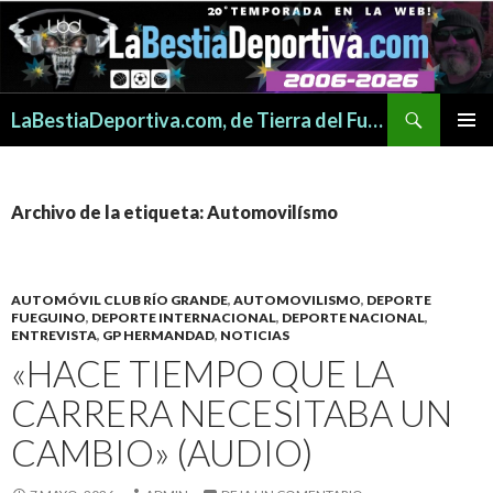
Buscar
LaBestiaDeportiva.com, de Tierra del Fuego para todo el mundo
SALTAR
MENÚ
AL
PRINCI
CONTENIDO
Archivo de la etiqueta: Automovilísmo
AUTOMÓVIL CLUB RÍO GRANDE
,
AUTOMOVILISMO
,
DEPORTE
FUEGUINO
,
DEPORTE INTERNACIONAL
,
DEPORTE NACIONAL
,
ENTREVISTA
,
GP HERMANDAD
,
NOTICIAS
«HACE TIEMPO QUE LA
CARRERA NECESITABA UN
CAMBIO» (AUDIO)