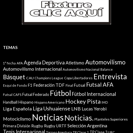
TEMAS
Automovilismo
Agenda Deportiva
Atletismo
1° fecha
AFA
Automovilismo Internacional
Automovilismo Nacional
Balance
Entrevista
Básquet
CAU
Champions League
Copa Libertadores
Futsal AFA
Federación TDF
Futsal
F1
Esquí de Fondo
Final
Fútbol
Fútbol Internacional
Futsal Federado
Futsal CAFS
Hockey Pista
Hispano
Handball
Hispano Americano
IMD
Liga Ushuaiense
Liga Española
LNB
Lucas Yerobi
Noticias
Noticias.
Motociclismo
Planteles Superiores
Selección Argentina
Rugby
Rugby URTF
Primera División
Tenis Internacional
TP Clase 3
Torneo Apertura
TP Clase 2
URC