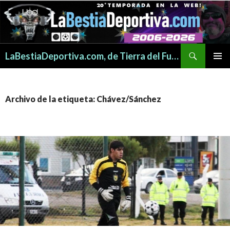
Buscar
LaBestiaDeportiva.com, de Tierra del Fuego para todo el mundo
SALTAR
MENÚ
AL
PRINCI
CONTENIDO
Archivo de la etiqueta: Chávez/Sánchez