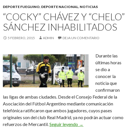
DEPORTE FUEGUINO
,
DEPORTE NACIONAL
,
NOTICIAS
“COCKY” CHÁVEZ Y “CHELO”
SÁNCHEZ INHABILITADOS
5 FEBRERO, 2015
ADMIN
DEJA UN COMENTARIO
Durante las
últimas horas
se dio a
conocer la
noticia que
confirmaron
las ligas de ambas ciudades. Desde el Consejo Federal de la
Asociación del Fútbol Argentino mediante comunicación
telefónica ratificaron que ambos jugadores, cuyos pases
originales son del club Real Madrid, ya no podrán actuar como
“Cocky” Chávez y “Chelo”
refuerzos de Mercantil.
Seguir leyendo
→