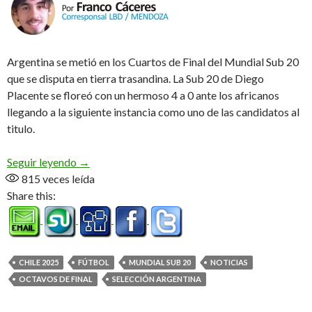
Argentina se metió en los Cuartos de Final del Mundial Sub 20
que se disputa en tierra trasandina. La Sub 20 de Diego
Placente se floreó con un hermoso 4 a 0 ante los africanos
llegando a la siguiente instancia como uno de las candidatos al
titulo.
Goleada a Nigeria
Seguir leyendo
→
815
veces leída
Share this:
CHILE 2025
FÚTBOL
MUNDIAL SUB 20
NOTICIAS
OCTAVOS DE FINAL
SELECCIÓN ARGENTINA