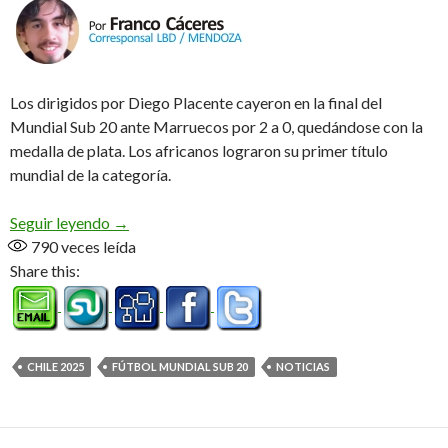
Los dirigidos por Diego Placente cayeron en la final del
Mundial Sub 20 ante Marruecos por 2 a 0, quedándose con la
medalla de plata. Los africanos lograron su primer título
mundial de la categoría.
Un día tocaba volver a caer
Seguir leyendo
→
790
veces leída
Share this:
CHILE 2025
FÚTBOL MUNDIAL SUB 20
NOTICIAS