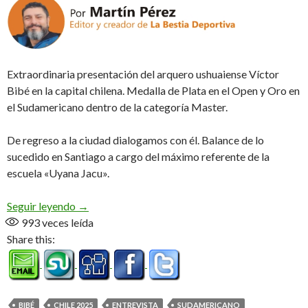
Extraordinaria presentación del arquero ushuaiense Víctor
Bibé en la capital chilena. Medalla de Plata en el Open y Oro en
el Sudamericano dentro de la categoría Master.
De regreso a la ciudad dialogamos con él. Balance de lo
sucedido en Santiago a cargo del máximo referente de la
escuela «Uyana Jacu».
Campeón Sudamericano (Audio)
Seguir leyendo
→
993
veces leída
Share this:
BIBÉ
CHILE 2025
ENTREVISTA
SUDAMERICANO