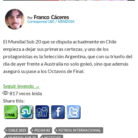
El Mundial Sub 20 que se disputa actualmente en Chile
empieza a dejar sus primeras certezas, y uno de los
protagonistas es la Selección Argentina, que con su triunfo del
día de ayer frente a Australia no solo goleó, sino que además
aseguró su pase a los Octavos de Final.
A paso firme
Seguir leyendo
→
817
veces leída
Share this:
CHILE 2025
FECHA #2
FÚTBOL INTERNACIONAL
MUNDIAL SUB 20
NOTICIAS