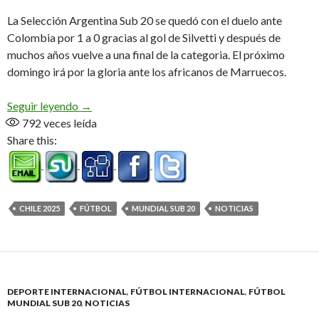
La Selección Argentina Sub 20 se quedó con el duelo ante
Colombia por 1 a 0 gracias al gol de Silvetti y después de
muchos años vuelve a una final de la categoria. El próximo
domingo irá por la gloria ante los africanos de Marruecos.
18 años después
Seguir leyendo
→
792
veces leída
Share this:
CHILE 2025
FÚTBOL
MUNDIAL SUB 20
NOTICIAS
DEPORTE INTERNACIONAL
,
FÚTBOL INTERNACIONAL
,
FÚTBOL
MUNDIAL SUB 20
,
NOTICIAS