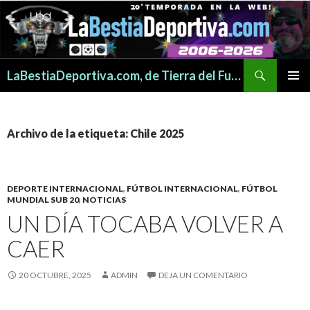
Buscar
LaBestiaDeportiva.com, de Tierra del Fuego para todo el mundo
SALTAR
MENÚ
AL
PRINCI
CONTENIDO
Archivo de la etiqueta: Chile 2025
DEPORTE INTERNACIONAL
,
FÚTBOL INTERNACIONAL
,
FÚTBOL
MUNDIAL SUB 20
,
NOTICIAS
UN DÍA TOCABA VOLVER A
CAER
20 OCTUBRE, 2025
ADMIN
DEJA UN COMENTARIO