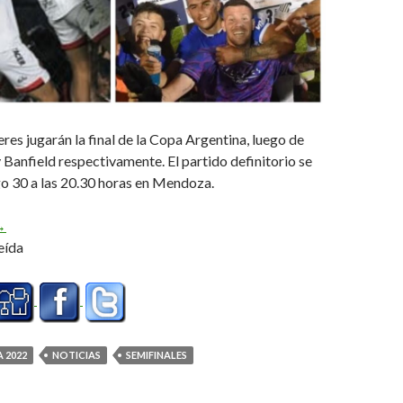
eres jugarán la final de la Copa Argentina, luego de
 Banfield respectivamente. El partido definitorio se
o 30 a las 20.30 horas en Mendoza.
l «Patrón» y la «T» a la final
→
eída
 2022
NOTICIAS
SEMIFINALES