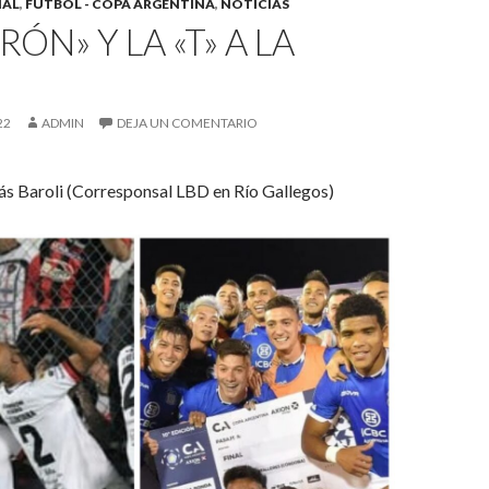
NAL
,
FÚTBOL - COPA ARGENTINA
,
NOTICIAS
RÓN» Y LA «T» A LA
22
ADMIN
DEJA UN COMENTARIO
ás Baroli (Corresponsal LBD en Río Gallegos)