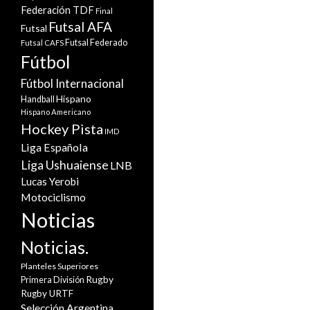
Federación TDF
Final
Futsal AFA
Futsal
Futsal Federado
Futsal CAFS
Fútbol
Fútbol Internacional
Hispano
Handball
Hispano Americano
Hockey Pista
IMD
Liga Española
Liga Ushuaiense
LNB
Lucas Yerobi
Motociclismo
Noticias
Noticias.
Planteles Superiores
Rugby
Primera División
Rugby URTF
Selección Argentina