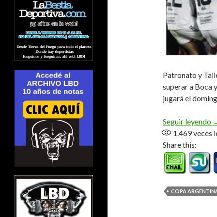
Patronato y Tall
superar a Boca y
jugará el doming
E
Seguir leyendo
1.469
veces l
Share this:
COPA ARGENTINA