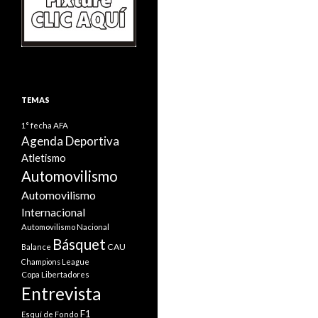
TEMAS
1° fecha
AFA
Agenda Deportiva
Atletismo
Automovilismo
Automovilismo
Internacional
Automovilismo Nacional
Básquet
CAU
Balance
Champions League
Copa Libertadores
Entrevista
F1
Esquí de Fondo