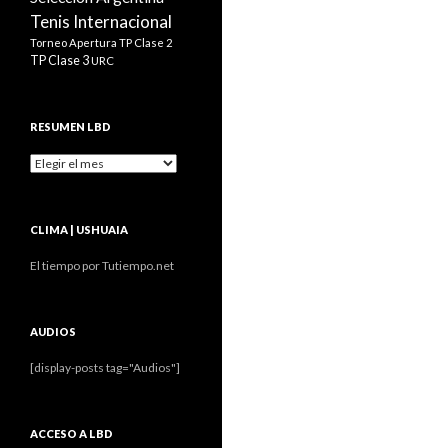
Tenis Internacional
Torneo Apertura
TP Clase 2
TP Clase 3
URC
RESUMEN LBD
Resumen
LBD
CLIMA | USHUAIA
El tiempo por Tutiempo.net
AUDIOS
[display-posts tag="Audios"]
ACCESO A LBD