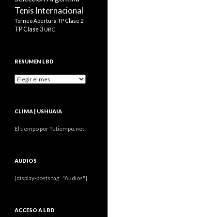
Tenis Internacional
Torneo Apertura
TP Clase 2
TP Clase 3
URC
RESUMEN LBD
Resumen
LBD
CLIMA | USHUAIA
El tiempo por Tutiempo.net
AUDIOS
[display-posts tag="Audios"]
ACCESO A LBD