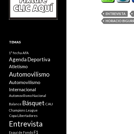
ENTREVISTA
HORACIO BIGUR
TEMAS
1° fecha
AFA
Agenda Deportiva
Atletismo
Automovilismo
Automovilismo
Internacional
Automovilismo Nacional
Básquet
CAU
Balance
Champions League
Copa Libertadores
Entrevista
F1
Esquí de Fondo