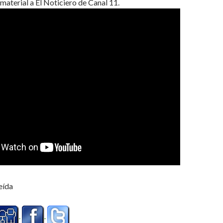
material a El Noticiero de Canal 11.
eída