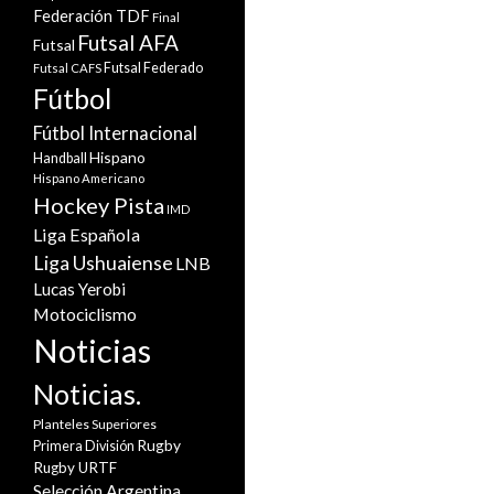
Federación TDF
Final
Futsal AFA
Futsal
Futsal Federado
Futsal CAFS
Fútbol
Fútbol Internacional
Hispano
Handball
Hispano Americano
Hockey Pista
IMD
Liga Española
Liga Ushuaiense
LNB
Lucas Yerobi
Motociclismo
Noticias
Noticias.
Planteles Superiores
Rugby
Primera División
Rugby URTF
Selección Argentina