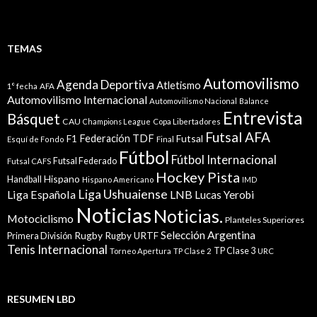
TEMAS
Automovilismo
Agenda Deportiva
Atletismo
1° fecha
AFA
Automovilismo Internacional
Automovilismo Nacional
Balance
Entrevista
Básquet
CAU
Champions League
Copa Libertadores
Futsal AFA
Federación TDF
Futsal
F1
Esquí de Fondo
Final
Fútbol
Fútbol Internacional
Futsal Federado
Futsal CAFS
Hockey Pista
Hispano
Handball
Hispano Americano
IMD
Liga Ushuaiense
Liga Española
LNB
Lucas Yerobi
Noticias
Noticias.
Motociclismo
Planteles Superiores
Selección Argentina
Rugby
Rugby URTF
Primera División
Tenis Internacional
TP Clase 3
Torneo Apertura
TP Clase 2
URC
RESUMEN LBD