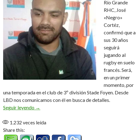
Río Grande
RHC, José
«Negro»
Cortéz,
confirmó que a
sus 30 años
seguirá
jugando al
rugby en suelo
francés. Será,
en un primer
momento, por
una temporada en el club de 3º división Stade Foyen. Desde
LBD nos comunicamos con él en busca de detalles.
José camino a Francia (Audio)
Seguir leyendo
→
1.232
veces leída
Share this: