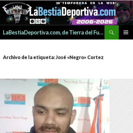
Buscar
LaBestiaDeportiva.com, de Tierra del Fuego para todo el mundo
SALTAR
MENÚ
AL
PRINCI
CONTENIDO
Archivo de la etiqueta: José «Negro» Cortez