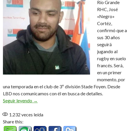
Río Grande
RHC, José
«Negro»
Cortéz,
confirmó que a
sus 30 años
seguirá
jugando al
rugby en suelo
francés. Será,
en un primer
momento, por
una temporada en el club de 3º división Stade Foyen. Desde
LBD nos comunicamos con él en busca de detalles.
José camino a Francia (Audio)
Seguir leyendo
→
1.232
veces leída
Share this: