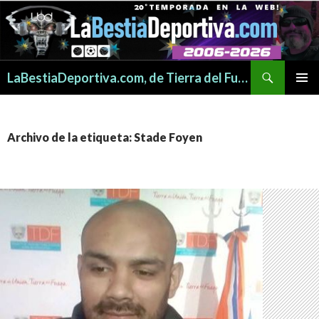
Buscar
LaBestiaDeportiva.com, de Tierra del Fuego para todo el mundo
SALTAR
MENÚ
AL
PRINCI
CONTENIDO
Archivo de la etiqueta: Stade Foyen