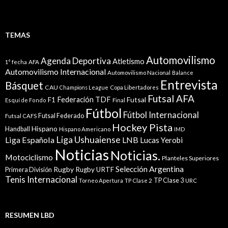
TEMAS
Automovilismo
Agenda Deportiva
Atletismo
1° fecha
AFA
Automovilismo Internacional
Automovilismo Nacional
Balance
Entrevista
Básquet
CAU
Champions League
Copa Libertadores
Futsal AFA
Federación TDF
Futsal
F1
Esquí de Fondo
Final
Fútbol
Fútbol Internacional
Futsal Federado
Futsal CAFS
Hockey Pista
Hispano
Handball
Hispano Americano
IMD
Liga Ushuaiense
Liga Española
LNB
Lucas Yerobi
Noticias
Noticias.
Motociclismo
Planteles Superiores
Selección Argentina
Rugby
Rugby URTF
Primera División
Tenis Internacional
TP Clase 3
Torneo Apertura
TP Clase 2
URC
RESUMEN LBD