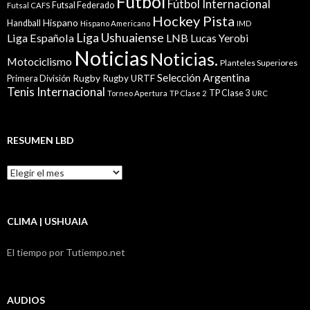
Fútbol
Fútbol Internacional
Futsal Federado
Futsal CAFS
Hockey Pista
Hispano
Handball
Hispano Americano
IMD
Liga Ushuaiense
Liga Española
LNB
Lucas Yerobi
Noticias
Noticias.
Motociclismo
Planteles Superiores
Selección Argentina
Rugby
Rugby URTF
Primera División
Tenis Internacional
TP Clase 3
Torneo Apertura
TP Clase 2
URC
RESUMEN LBD
Resumen
LBD
CLIMA | USHUAIA
El tiempo por Tutiempo.net
AUDIOS