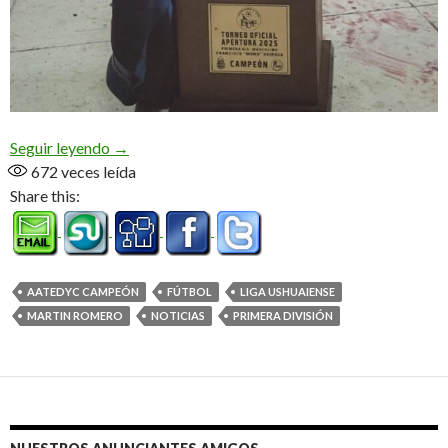
«Fuimos de menor a mayor, le fui cambiando el pue
Seguir leyendo
→
672
veces leída
Share this:
AATEDYC CAMPEÓN
FÚTBOL
LIGA USHUAIENSE
MARTIN ROMERO
NOTICIAS
PRIMERA DIVISIÓN