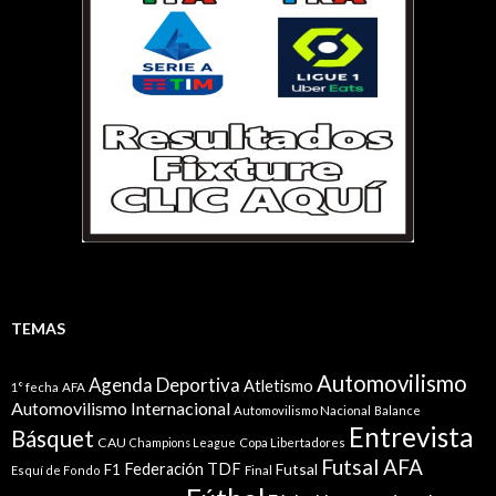
TEMAS
Automovilismo
Agenda Deportiva
Atletismo
1° fecha
AFA
Automovilismo Internacional
Automovilismo Nacional
Balance
Entrevista
Básquet
CAU
Champions League
Copa Libertadores
Futsal AFA
Federación TDF
Futsal
F1
Esquí de Fondo
Final