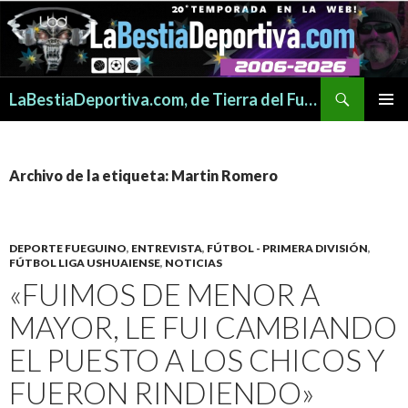
Buscar
LaBestiaDeportiva.com, de Tierra del Fuego para todo el mundo
SALTAR
MENÚ
AL
PRINCI
CONTENIDO
Archivo de la etiqueta: Martin Romero
DEPORTE FUEGUINO
,
ENTREVISTA
,
FÚTBOL - PRIMERA DIVISIÓN
,
FÚTBOL LIGA USHUAIENSE
,
NOTICIAS
«FUIMOS DE MENOR A
MAYOR, LE FUI CAMBIANDO
EL PUESTO A LOS CHICOS Y
FUERON RINDIENDO»