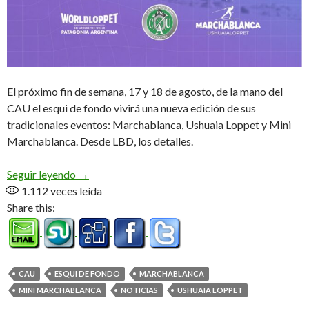
El próximo fin de semana, 17 y 18 de agosto, de la mano del
CAU el esqui de fondo vivirá una nueva edición de sus
tradicionales eventos: Marchablanca, Ushuaia Loppet y Mini
Marchablanca. Desde LBD, los detalles.
Llega La fiesta del invierno
Seguir leyendo
→
1.112
veces leída
Share this:
CAU
ESQUI DE FONDO
MARCHABLANCA
MINI MARCHABLANCA
NOTICIAS
USHUAIA LOPPET