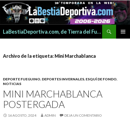
Buscar
LaBestiaDeportiva.com, de Tierra del Fuego para todo el mundo
SALTAR
MENÚ
AL
PRINCI
CONTENIDO
Archivo de la etiqueta: Mini Marchablanca
DEPORTE FUEGUINO
,
DEPORTES INVERNALES
,
ESQUÍ DE FONDO
,
NOTICIAS
MINI MARCHABLANCA
POSTERGADA
16 AGOSTO, 2024
ADMIN
DEJA UN COMENTARIO