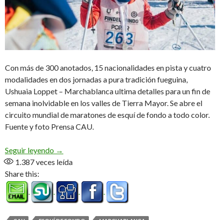
Con más de 300 anotados, 15 nacionalidades en pista y cuatro
modalidades en dos jornadas a pura tradición fueguina,
Ushuaia Loppet – Marchablanca ultima detalles para un fin de
semana inolvidable en los valles de Tierra Mayor. Se abre el
circuito mundial de maratones de esquí de fondo a todo color.
Fuente y foto Prensa CAU.
Llega la «Fiesta» del Esquí de Fondo
Seguir leyendo
→
1.387
veces leída
Share this: