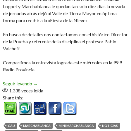
Loppet y Marchablanca le quedan tan solo diez días la nevada
de jornadas atrás dejó al Valle de Tierra Mayor en óptima
forma para recibir a la «Fiesta de la Nieve».
En busca de detalles nos contactamos con el histórico Director
de la Prueba y referente de la disciplina el profesor Pablo
Valcheff.
Compartimos la entrevista lograda este miércoles en la 99.9
Radio Provincia.
Condiciones ideales (Audio)
Seguir leyendo
→
1.338
veces leída
Share this:
CAU
MARCHABLANCA
MINI MARCHABLANCA
NOTICIAS