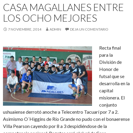
CASA MAGALLANES ENTRE
LOS OCHO MEJORES
7 NOVIEMBRE, 2014
ADMIN
DEJA UN COMENTARIO
Recta final
para la
División de
Honor de
futsal que se
desarrolla en la
capital
misionera. El
conjunto
ushuaiense derrotó anoche a Telecentro Tacuarí por 7 a 2.
Asimismo O´Higgins de Río Grande no pudo con el bonaerense
Villa Pearson cayendo por 8 a 3 despidiéndose de la