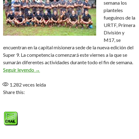
semana los
planteles
fueguinos de la
URTF, Primera
División y
M17, se
encuentran en la capital misionera sede de la nueva edición del
Super 9. La competencia comenzará este viernes a la que se
sumarán diferentes actividades durante todo el fin de semana.
TDF entrena y espera en Misiones
Seguir leyendo
→
1.282
veces leída
Share this: