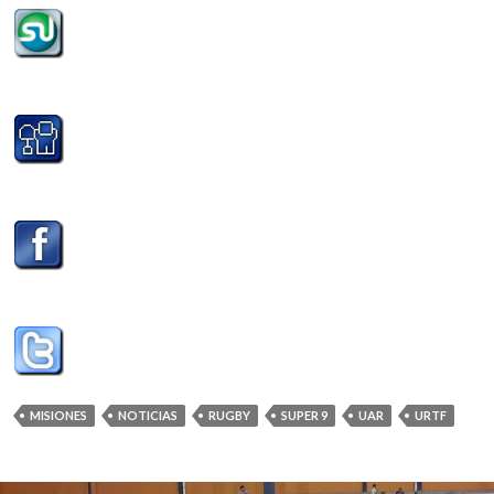
MISIONES
NOTICIAS
RUGBY
SUPER 9
UAR
URTF