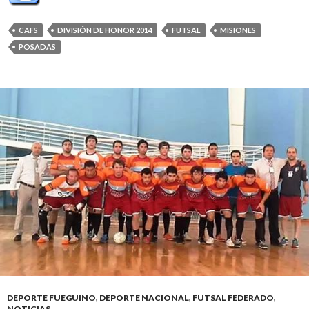
CAFS
DIVISIÓN DE HONOR 2014
FUTSAL
MISIONES
POSADAS
DEPORTE FUEGUINO
,
DEPORTE NACIONAL
,
FUTSAL FEDERADO
,
NOTICIAS