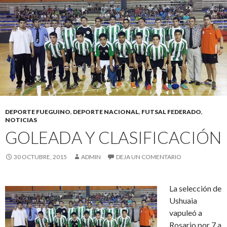
DEPORTE FUEGUINO
,
DEPORTE NACIONAL
,
FUTSAL FEDERADO
,
NOTICIAS
GOLEADA Y CLASIFICACIÓN
30 OCTUBRE, 2015
ADMIN
DEJA UN COMENTARIO
La selección de
Ushuaia
vapuleó a
Rosario por 7 a