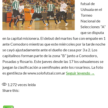
futsal de
Ushuaia en el
Torneo
Nacional de
Selecciones “A”
que se disputa
en la capital misionera. El debut del martes fue con empate en 1
ante Comodoro mientras que este miércoles por la tarde noche
se cayó ajustadamente ante el dueño de casa por 3 a 2. Los
capitalinos forman parte de la zona “B” junto a Comodoro,
Posadas y Rosario. Este jueves desde las 17 los ushuaienses se
juegan la clasificación a semifinales ante los rosarinos. La foto
Empate y 
es gentileza de www.solofutsal.com.ar
Seguir leyendo
→
1.272
veces leída
Share this: