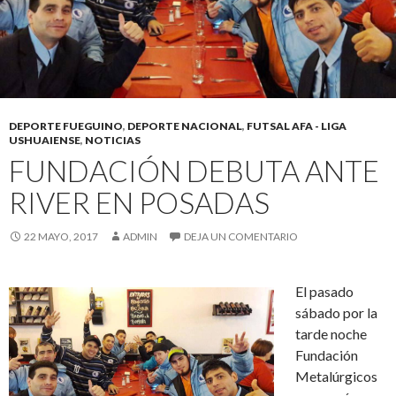
DEPORTE FUEGUINO
,
DEPORTE NACIONAL
,
FUTSAL AFA - LIGA
USHUAIENSE
,
NOTICIAS
FUNDACIÓN DEBUTA ANTE
RIVER EN POSADAS
22 MAYO, 2017
ADMIN
DEJA UN COMENTARIO
El pasado
sábado por la
tarde noche
Fundación
Metalúrgicos