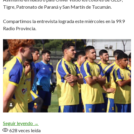
Tigre, Patronato de Paraná y San Martín de Tucumán.
Compartimos la entrevista lograda este miércoles en la 99.9
Radio Provincia.
«La idea era volver a jugar, fue un duro parate de 
Seguir leyendo
→
628
veces leída