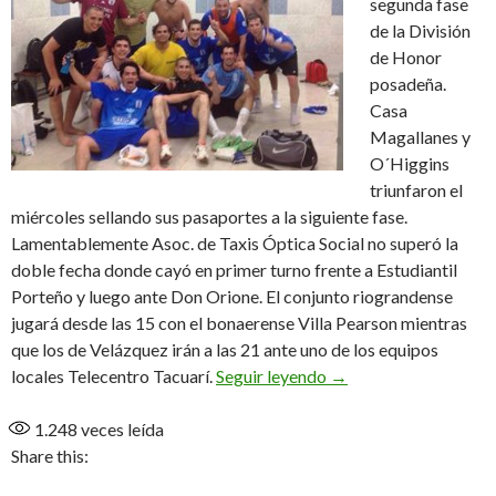
segunda fase
de la División
de Honor
posadeña.
Casa
Magallanes y
O´Higgins
triunfaron el
miércoles sellando sus pasaportes a la siguiente fase.
Lamentablemente Asoc. de Taxis Óptica Social no superó la
doble fecha donde cayó en primer turno frente a Estudiantil
Porteño y luego ante Don Orione. El conjunto riograndense
jugará desde las 15 con el bonaerense Villa Pearson mientras
que los de Velázquez irán a las 21 ante uno de los equipos
Dos fueguinos en oct
locales Telecentro Tacuarí.
Seguir leyendo
→
1.248
veces leída
Share this: