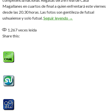
competencia nacional. Regatas será el rival de Casa
Magallanes en cuartos de final a quien enfrentará este viernes
desde las 20.30 horas. Las fotos son gentileza de futsal
Casa Magallanes entre l
ushuaiense y solo futsal.
Seguir leyendo
→
1.267
veces leída
Share this: