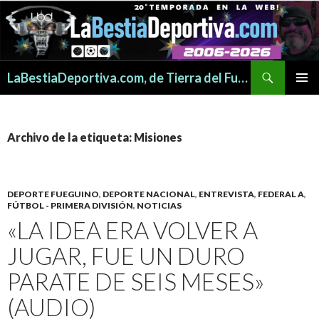
Buscar
LaBestiaDeportiva.com, de Tierra del Fuego para todo el mundo
SALTAR
MENÚ
AL
PRINCI
CONTENIDO
Archivo de la etiqueta: Misiones
DEPORTE FUEGUINO
,
DEPORTE NACIONAL
,
ENTREVISTA
,
FEDERAL A
,
FÚTBOL - PRIMERA DIVISIÓN
,
NOTICIAS
«LA IDEA ERA VOLVER A
JUGAR, FUE UN DURO
PARATE DE SEIS MESES»
(AUDIO)