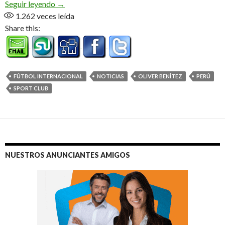
Oliver espera el debut en Sport Boys (Audio)
Seguir leyendo
→
1.262
veces leída
Share this:
FÚTBOL INTERNACIONAL
NOTICIAS
OLIVER BENÍTEZ
PERÚ
SPORT CLUB
NUESTROS ANUNCIANTES AMIGOS