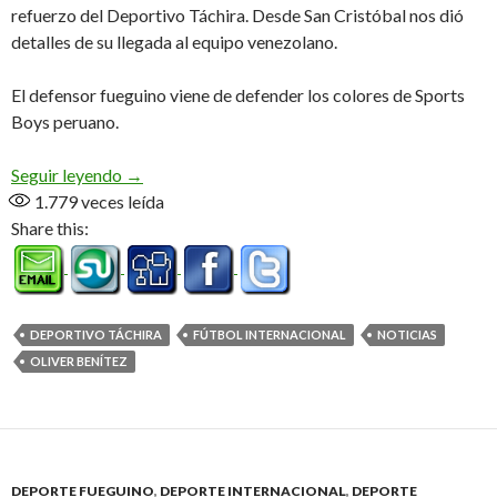
refuerzo del Deportivo Táchira. Desde San Cristóbal nos dió
detalles de su llegada al equipo venezolano.
El defensor fueguino viene de defender los colores de Sports
Boys peruano.
«Contento de sumarme al equipo y poder jugar la
Seguir leyendo
→
1.779
veces leída
Share this:
DEPORTIVO TÁCHIRA
FÚTBOL INTERNACIONAL
NOTICIAS
OLIVER BENÍTEZ
DEPORTE FUEGUINO
,
DEPORTE INTERNACIONAL
,
DEPORTE