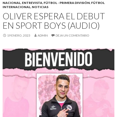
NACIONAL
,
ENTREVISTA
,
FÚTBOL - PRIMERA DIVISIÓN
,
FÚTBOL
INTERNACIONAL
,
NOTICIAS
OLIVER ESPERA EL DEBUT
EN SPORT BOYS (AUDIO)
19 ENERO, 2023
ADMIN
DEJA UN COMENTARIO