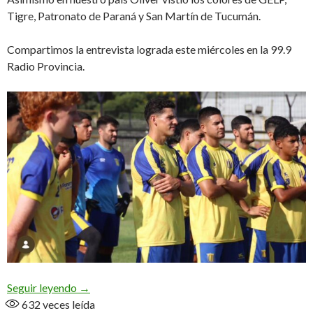
Tigre, Patronato de Paraná y San Martín de Tucumán.
Compartimos la entrevista lograda este miércoles en la 99.9
Radio Provincia.
«La idea era volver a jugar, fue un duro parate de 
Seguir leyendo
→
632
veces leída