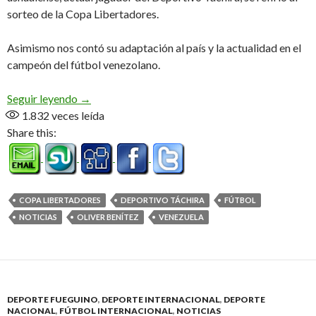
sorteo de la Copa Libertadores.
Asimismo nos contó su adaptación al país y la actualidad en el
campeón del fútbol venezolano.
«Contento y sorprendido por que nos haya tocado
Seguir leyendo
→
1.832
veces leída
Share this:
COPA LIBERTADORES
DEPORTIVO TÁCHIRA
FÚTBOL
NOTICIAS
OLIVER BENÍTEZ
VENEZUELA
DEPORTE FUEGUINO
,
DEPORTE INTERNACIONAL
,
DEPORTE
NACIONAL
,
FÚTBOL INTERNACIONAL
,
NOTICIAS