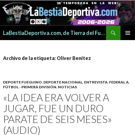
Buscar
LaBestiaDeportiva.com, de Tierra del Fuego para todo el mundo
SALTAR
MENÚ
AL
PRINCI
CONTENIDO
Archivo de la etiqueta: Oliver Benítez
DEPORTE FUEGUINO
,
DEPORTE NACIONAL
,
ENTREVISTA
,
FEDERAL A
,
FÚTBOL - PRIMERA DIVISIÓN
,
NOTICIAS
«LA IDEA ERA VOLVER A
JUGAR, FUE UN DURO
PARATE DE SEIS MESES»
(AUDIO)