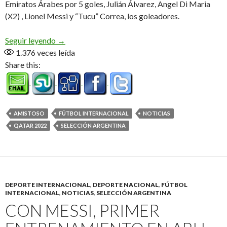
Emiratos Árabes por 5 goles, Julián Álvarez, Angel Di Maria
(X2) , Lionel Messi y “Tucu” Correa, los goleadores.
Goleó Argentina y Scaloni encendió las alarmas
Seguir leyendo
→
1.376
veces leída
Share this:
AMISTOSO
FÚTBOL INTERNACIONAL
NOTICIAS
QATAR 2022
SELECCIÓN ARGENTINA
DEPORTE INTERNACIONAL
,
DEPORTE NACIONAL
,
FÚTBOL
INTERNACIONAL
,
NOTICIAS
,
SELECCIÓN ARGENTINA
CON MESSI, PRIMER