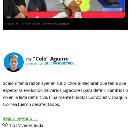
Scaloni tenía razón ayer en sus dichos al declarar que tenía que
esperar la evolución de varios jugadores para definir cambios o
no en la lista definitiva. Finalmente Nicolás González y Joaquín
Correa fueron desafectados.
Afuera «Nico» González y Joaquín Correa, adent
Seguir leyendo
→
1.519
veces leída