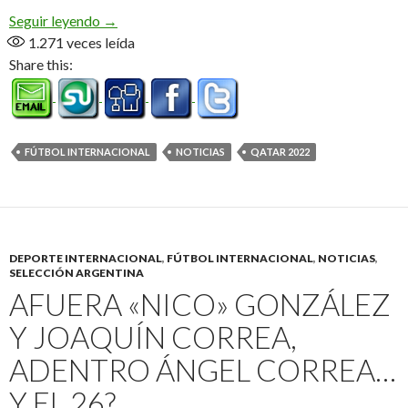
Arranca la cita mundialista
Seguir leyendo
→
1.271
veces leída
Share this:
FÚTBOL INTERNACIONAL
NOTICIAS
QATAR 2022
DEPORTE INTERNACIONAL
,
FÚTBOL INTERNACIONAL
,
NOTICIAS
,
SELECCIÓN ARGENTINA
AFUERA «NICO» GONZÁLEZ
Y JOAQUÍN CORREA,
ADENTRO ÁNGEL CORREA…
Y EL 26?