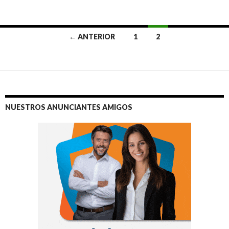
Ir
← ANTERIOR
1
2
a
las
entradas
NUESTROS ANUNCIANTES AMIGOS