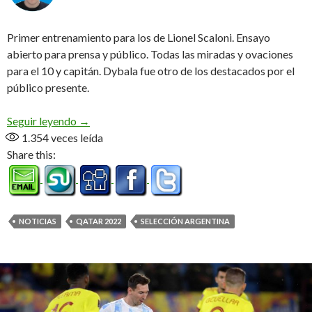
Primer entrenamiento para los de Lionel Scaloni. Ensayo
abierto para prensa y público. Todas las miradas y ovaciones
para el 10 y capitán. Dybala fue otro de los destacados por el
público presente.
Con Messi, primer entrenamiento en Abu Dhabi
Seguir leyendo
→
1.354
veces leída
Share this:
NOTICIAS
QATAR 2022
SELECCIÓN ARGENTINA