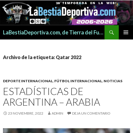
Buscar
LaBestiaDeportiva.com, de Tierra del Fuego para todo el mundo
SALTAR
MENÚ
AL
PRINCI
CONTENIDO
Archivo de la etiqueta: Qatar 2022
DEPORTE INTERNACIONAL
,
FÚTBOL INTERNACIONAL
,
NOTICIAS
ESTADÍSTICAS DE
ARGENTINA – ARABIA
23 NOVIEMBRE, 2022
ADMIN
DEJA UN COMENTARIO