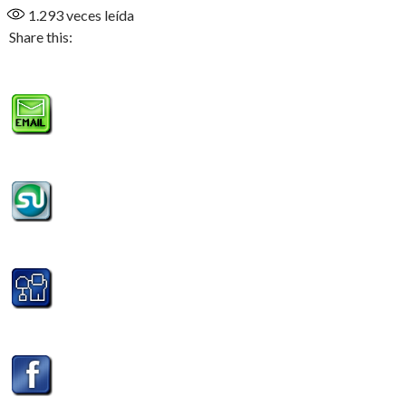
1.293
veces leída
Share this: