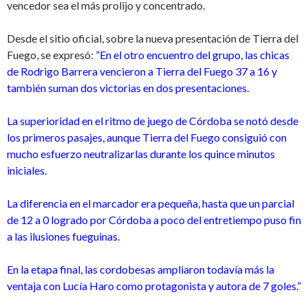
vencedor sea el más prolijo y concentrado.
Desde el sitio oficial, sobre la nueva presentación de Tierra del
Fuego, se expresó:
”En el otro encuentro del grupo, las chicas
de Rodrigo Barrera vencieron a Tierra del Fuego 37 a 16 y
también suman dos victorias en dos presentaciones.
La superioridad en el ritmo de juego de Córdoba se notó desde
los primeros pasajes, aunque Tierra del Fuego consiguió con
mucho esfuerzo neutralizarlas durante los quince minutos
iniciales.
La diferencia en el marcador era pequeña, hasta que un parcial
de 12 a 0 logrado por Córdoba a poco del entretiempo puso fin
a las ilusiones fueguinas.
En la etapa final, las cordobesas ampliaron todavía más la
ventaja con Lucía Haro como protagonista y autora de 7 goles.”