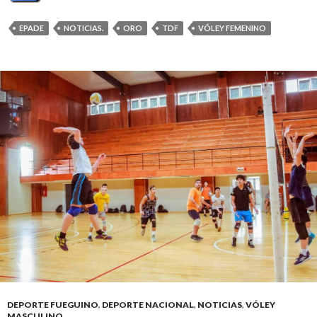
EPADE
NOTICIAS.
ORO
TDF
VÓLEY FEMENINO
DEPORTE FUEGUINO
,
DEPORTE NACIONAL
,
NOTICIAS
,
VÓLEY
MASCULINO