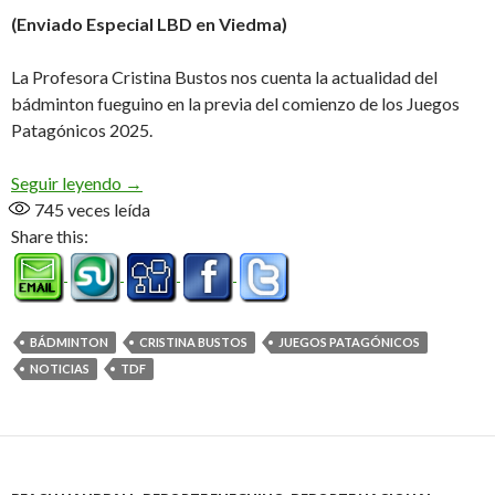
(Enviado Especial LBD en Viedma)
La Profesora Cristina Bustos nos cuenta la actualidad del
bádminton fueguino en la previa del comienzo de los Juegos
Patagónicos 2025.
«El grupo está con muchas expectativas» (Audio)
Seguir leyendo
→
745
veces leída
Share this:
BÁDMINTON
CRISTINA BUSTOS
JUEGOS PATAGÓNICOS
NOTICIAS
TDF