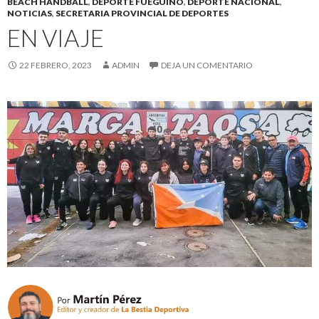
BEACH HANDBALL
,
DEPORTE FUEGUINO
,
DEPORTE NACIONAL
,
NOTICIAS
,
SECRETARIA PROVINCIAL DE DEPORTES
EN VIAJE
22 FEBRERO, 2023
ADMIN
DEJA UN COMENTARIO