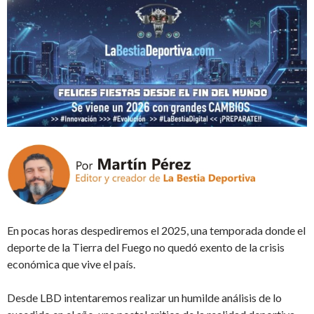
En pocas horas despediremos el 2025, una temporada donde el
deporte de la Tierra del Fuego no quedó exento de la crisis
económica que vive el país.
Desde LBD intentaremos realizar un humilde análisis de lo