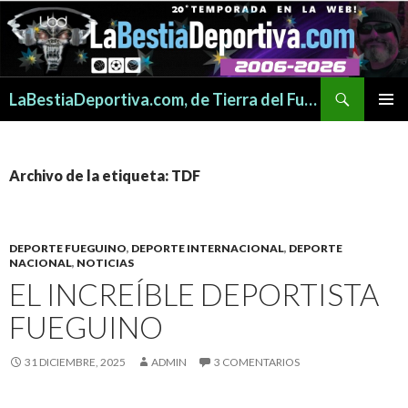
Buscar
LaBestiaDeportiva.com, de Tierra del Fuego para todo el mundo
SALTAR
MENÚ
AL
PRINCI
CONTENIDO
Archivo de la etiqueta: TDF
DEPORTE FUEGUINO
,
DEPORTE INTERNACIONAL
,
DEPORTE
NACIONAL
,
NOTICIAS
EL INCREÍBLE DEPORTISTA
FUEGUINO
31 DICIEMBRE, 2025
ADMIN
3 COMENTARIOS