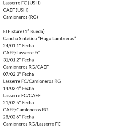
Lasserre FC (USH)
CAEF (USH)
Camioneros (RG)
El Fixture (1º Rueda)
Cancha Sintético “Hugo Lumbreras”
24/01 1º Fecha
CAEF/Lasserre FC
31/01 2º Fecha
Camioneros RG/CAEF
07/02 3º Fecha
Lasserre FC/Camioneros RG
14/02 4º Fecha
Lasserre FC/CAEF
21/02 5º Fecha
CAEF/Camioneros RG
28/02 6º Fecha
Camioneros RG/Lasserre FC