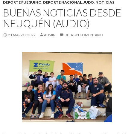
DEPORTE FUEGUINO
,
DEPORTE NACIONAL
,
JUDO
,
NOTICIAS
BUENAS NOTICIAS DESDE
NEUQUÉN (AUDIO)
21 MARZO, 2022
ADMIN
DEJA UN COMENTARIO