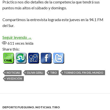
Práctico nos dio detalles de la competencia que tendrá sus
puntos más altos el sábado y domingo.
Compartimos la entrevista lograda este jueves en la 94.1 FM
del Sur.
«Ya llegaron los Oficiales de Campo, estan hacie
Seguir leyendo
→
611
veces leída
Share this:
NOTICIAS
OLIVA GERLI
TIRO
TORNEO DEL FIN DEL MUNDO
VII EDICIÓN
DEPORTE FUEGUINO
,
NOTICIAS
,
TIRO