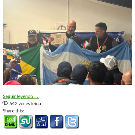
«Fue una experiencia excelente, la gente de afuer
Seguir leyendo
→
642
veces leída
Share this: