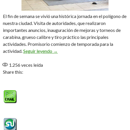
El fin de semana se vivió una histórica jornada en el polígono de
nuestra ciudad. Visita de autoridades, que realizaron
importantes anuncios, inauguración de mejoras y torneos de
carabina, grueso calibre y tiro práctico las principales
actividades. Promisorio comienzo de temporada para la
Sábado soñado para el «2 de Abril»
actividad.
Seguir leyendo
→
1.256
veces leída
Share this: