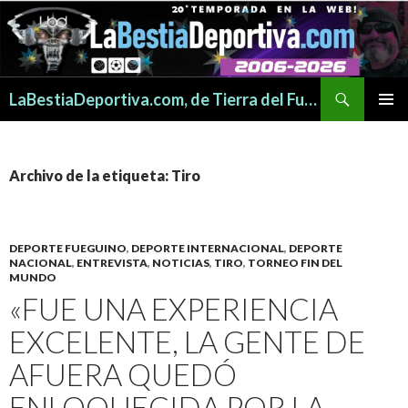
Buscar
LaBestiaDeportiva.com, de Tierra del Fuego para todo el mundo
SALTAR
MENÚ
AL
PRINCI
CONTENIDO
Archivo de la etiqueta: Tiro
DEPORTE FUEGUINO
,
DEPORTE INTERNACIONAL
,
DEPORTE
NACIONAL
,
ENTREVISTA
,
NOTICIAS
,
TIRO
,
TORNEO FIN DEL
MUNDO
«FUE UNA EXPERIENCIA
EXCELENTE, LA GENTE DE
AFUERA QUEDÓ
ENLOQUECIDA POR LA