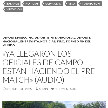
BALANCE
NOTICIAS
OLIVA GERLI
TIRO
TORNEO FDM
VII EDICIÓN
DEPORTE FUEGUINO
,
DEPORTE INTERNACIONAL
,
DEPORTE
NACIONAL
,
ENTREVISTA
,
NOTICIAS
,
TIRO
,
TORNEO FIN DEL
MUNDO
«YA LLEGARON LOS
OFICIALES DE CAMPO,
ESTAN HACIENDO EL PRE
MATCH» (AUDIO)
31 OCTUBRE, 2025
ADMIN
1 COMENTARIO