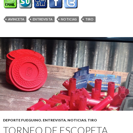
AVINCETA
ENTREVISTA
NOTICIAS
TIRO
DEPORTE FUEGUINO
,
ENTREVISTA
,
NOTICIAS
,
TIRO
TORNEO DE ESCOPETA