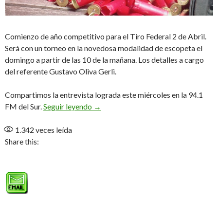
Comienzo de año competitivo para el Tiro Federal 2 de Abril.
Será con un torneo en la novedosa modalidad de escopeta el
domingo a partir de las 10 de la mañana. Los detalles a cargo
del referente Gustavo Oliva Gerli.
Compartimos la entrevista lograda este miércoles en la 94.1
Torneo de Escopeta para abrir la tem
FM del Sur.
Seguir leyendo
→
1.342
veces leída
Share this: