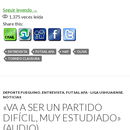
«Terminamos demostrando que siempre somos más
Seguir leyendo
→
1.375
veces leída
Share this:
ENTREVISTA
FUTSAL AFA
HAF
OLIVA
TORNEO CLAUSURA
DEPORTE FUEGUINO
,
ENTREVISTA
,
FUTSAL AFA - LIGA USHUAIENSE
,
NOTICIAS
«VA A SER UN PARTIDO
DIFÍCIL, MUY ESTUDIADO»
(AUDIO)