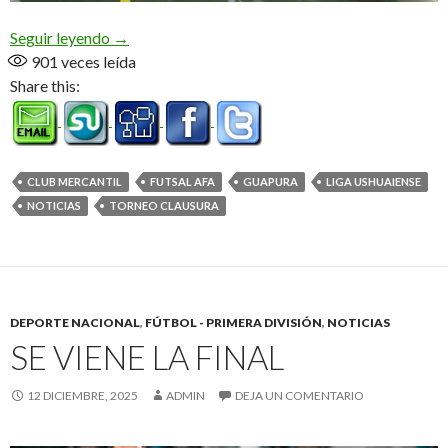
«Fue un año increíble, inolvidable para el club, pa
Seguir leyendo
→
901
veces leída
Share this:
CLUB MERCANTIL
FUTSAL AFA
GUAPURA
LIGA USHUAIENSE
NOTICIAS
TORNEO CLAUSURA
DEPORTE NACIONAL
,
FÚTBOL - PRIMERA DIVISIÓN
,
NOTICIAS
SE VIENE LA FINAL
12 DICIEMBRE, 2025
ADMIN
DEJA UN COMENTARIO