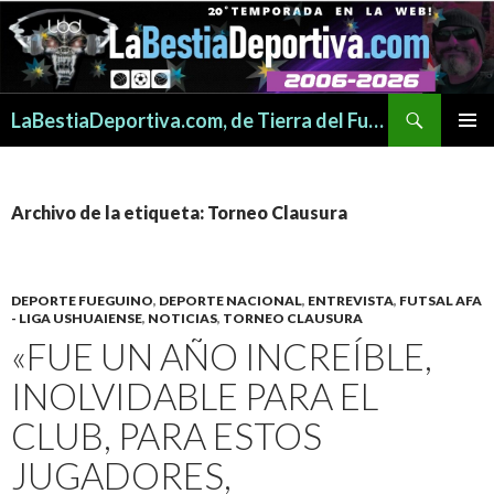
Buscar
LaBestiaDeportiva.com, de Tierra del Fuego para todo el mundo
SALTAR
MENÚ
AL
PRINCI
CONTENIDO
Archivo de la etiqueta: Torneo Clausura
DEPORTE FUEGUINO
,
DEPORTE NACIONAL
,
ENTREVISTA
,
FUTSAL AFA
- LIGA USHUAIENSE
,
NOTICIAS
,
TORNEO CLAUSURA
«FUE UN AÑO INCREÍBLE,
INOLVIDABLE PARA EL
CLUB, PARA ESTOS
JUGADORES,