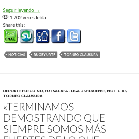
Fecha suspendida
Seguir leyendo
→
1.702
veces leída
Share this:
NOTICIAS
RUGBY URTF
TORNEO CLAUSURA
DEPORTE FUEGUINO
,
FUTSAL AFA - LIGA USHUAIENSE
,
NOTICIAS
,
TORNEO CLAUSURA
«TERMINAMOS
DEMOSTRANDO QUE
SIEMPRE SOMOS MÁS