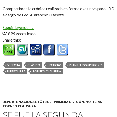
Compartimos la crónica realizada en forma exclusiva para LBD
a cargo de Leo «Carancho» Basetti.
Clásico visitante
Seguir leyendo
→
899
veces leída
Share this:
5° FECHA
CLÁSICO
NOTICIAS
PLANTELES SUPERIORES
RUGBY URTF
TORNEO CLAUSURA
DEPORTE NACIONAL
,
FÚTBOL - PRIMERA DIVISIÓN
,
NOTICIAS
,
TORNEO CLAUSURA
SE FUE LA SEGUNDA