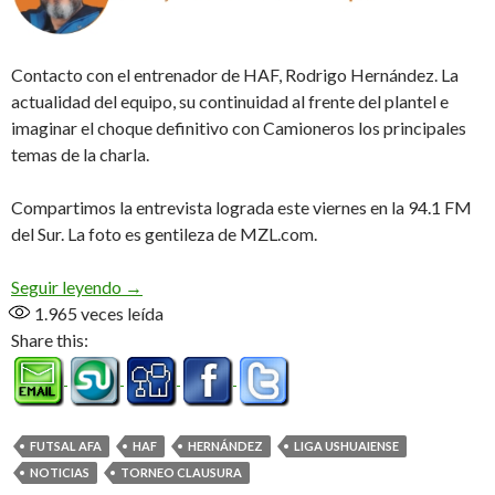
Contacto con el entrenador de HAF, Rodrigo Hernández. La
actualidad del equipo, su continuidad al frente del plantel e
imaginar el choque definitivo con Camioneros los principales
temas de la charla.
Compartimos la entrevista lograda este viernes en la 94.1 FM
del Sur. La foto es gentileza de MZL.com.
«Va a ser un partido difícil, muy estudiado» (Audio
Seguir leyendo
→
1.965
veces leída
Share this:
FUTSAL AFA
HAF
HERNÁNDEZ
LIGA USHUAIENSE
NOTICIAS
TORNEO CLAUSURA