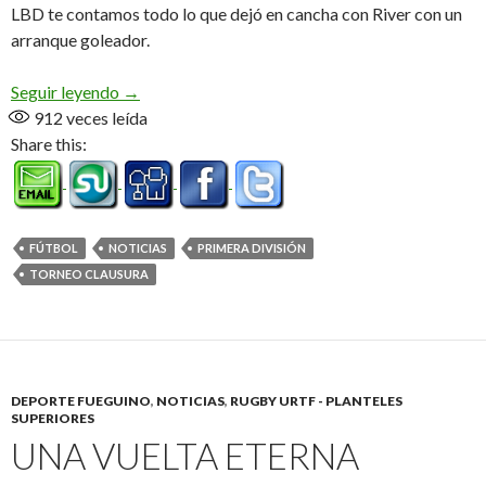
LBD te contamos todo lo que dejó en cancha con River con un
arranque goleador.
Se fue la segunda
Seguir leyendo
→
912
veces leída
Share this:
FÚTBOL
NOTICIAS
PRIMERA DIVISIÓN
TORNEO CLAUSURA
DEPORTE FUEGUINO
,
NOTICIAS
,
RUGBY URTF - PLANTELES
SUPERIORES
UNA VUELTA ETERNA