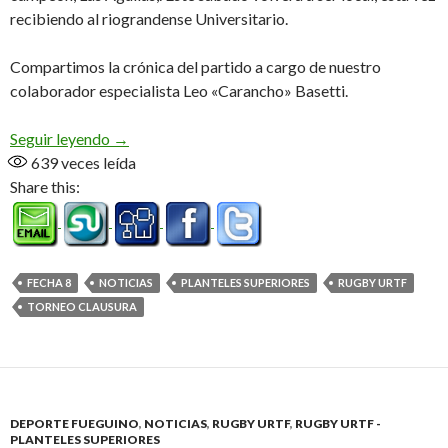
recibiendo al riograndense Universitario.
Compartimos la crónica del partido a cargo de nuestro
colaborador especialista Leo «Carancho» Basetti.
Reaccionó a tiempo
Seguir leyendo
→
639
veces leída
Share this:
FECHA 8
NOTICIAS
PLANTELES SUPERIORES
RUGBY URTF
TORNEO CLAUSURA
DEPORTE FUEGUINO
,
NOTICIAS
,
RUGBY URTF
,
RUGBY URTF -
PLANTELES SUPERIORES