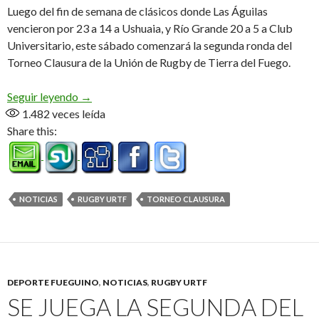
Luego del fin de semana de clásicos donde Las Águilas
vencieron por 23 a 14 a Ushuaia, y Río Grande 20 a 5 a Club
Universitario, este sábado comenzará la segunda ronda del
Torneo Clausura de la Unión de Rugby de Tierra del Fuego.
Comienza la segunda vuelta del Clausura
Seguir leyendo
→
1.482
veces leída
Share this:
NOTICIAS
RUGBY URTF
TORNEO CLAUSURA
DEPORTE FUEGUINO
,
NOTICIAS
,
RUGBY URTF
SE JUEGA LA SEGUNDA DEL