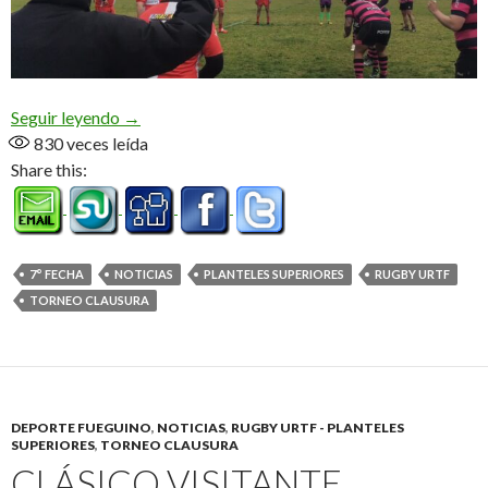
Águilas, el nuevo puntero
Seguir leyendo
→
830
veces leída
Share this:
7° FECHA
NOTICIAS
PLANTELES SUPERIORES
RUGBY URTF
TORNEO CLAUSURA
DEPORTE FUEGUINO
,
NOTICIAS
,
RUGBY URTF - PLANTELES
SUPERIORES
,
TORNEO CLAUSURA
CLÁSICO VISITANTE