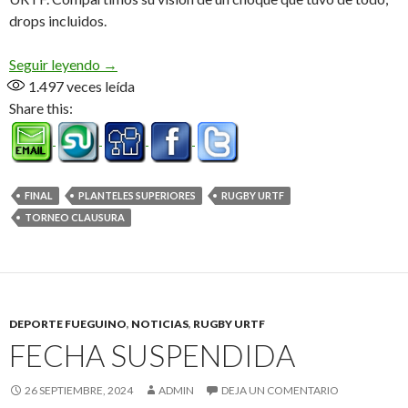
drops incluidos.
Una vuelta eterna
Seguir leyendo
→
1.497
veces leída
Share this:
FINAL
PLANTELES SUPERIORES
RUGBY URTF
TORNEO CLAUSURA
DEPORTE FUEGUINO
,
NOTICIAS
,
RUGBY URTF
FECHA SUSPENDIDA
26 SEPTIEMBRE, 2024
ADMIN
DEJA UN COMENTARIO