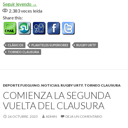
Sábado de clásicos
Seguir leyendo
→
2.383
veces leída
Share this:
CLÁSICOS
PLANTELES SUPERIORES
RUGBY URTF
TORNEO CLAUSURA
DEPORTE FUEGUINO
,
NOTICIAS
,
RUGBY URTF
,
TORNEO CLAUSURA
COMIENZA LA SEGUNDA
VUELTA DEL CLAUSURA
26 OCTUBRE, 2023
ADMIN
DEJA UN COMENTARIO