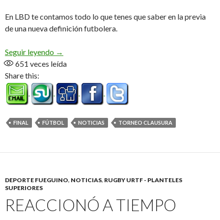
En LBD te contamos todo lo que tenes que saber en la previa
de una nueva definición futbolera.
Se viene la final
Seguir leyendo
→
651
veces leída
Share this:
FINAL
FÚTBOL
NOTICIAS
TORNEO CLAUSURA
DEPORTE FUEGUINO
,
NOTICIAS
,
RUGBY URTF - PLANTELES
SUPERIORES
REACCIONÓ A TIEMPO