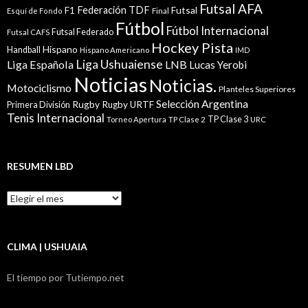
Futsal AFA
Federación TDF
Futsal
F1
Esquí de Fondo
Final
Fútbol
Fútbol Internacional
Futsal Federado
Futsal CAFS
Hockey Pista
Hispano
Handball
Hispano Americano
IMD
Liga Ushuaiense
Liga Española
LNB
Lucas Yerobi
Noticias
Noticias.
Motociclismo
Planteles Superiores
Selección Argentina
Rugby
Rugby URTF
Primera División
Tenis Internacional
TP Clase 3
Torneo Apertura
TP Clase 2
URC
RESUMEN LBD
Resumen
LBD
CLIMA | USHUAIA
El tiempo por Tutiempo.net