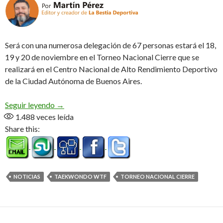
Será con una numerosa delegación de 67 personas estará el 18,
19 y 20 de noviembre en el Torneo Nacional Cierre que se
realizará en el Centro Nacional de Alto Rendimiento Deportivo
de la Ciudad Autónoma de Buenos Aires.
El taekwondo WT Olímpico fueguino presente e
Seguir leyendo
→
1.488
veces leída
Share this:
NOTICIAS
TAEKWONDO WTF
TORNEO NACIONAL CIERRE