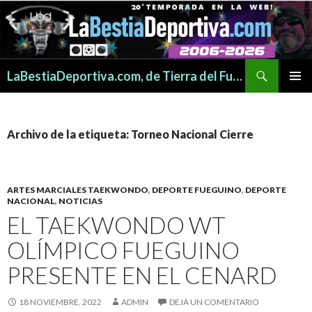
Buscar
LaBestiaDeportiva.com, de Tierra del Fuego para todo el mundo
SALTAR
MENÚ
AL
PRINCI
CONTENIDO
Archivo de la etiqueta: Torneo Nacional Cierre
ARTES MARCIALES TAEKWONDO
,
DEPORTE FUEGUINO
,
DEPORTE
NACIONAL
,
NOTICIAS
EL TAEKWONDO WT
OLÍMPICO FUEGUINO
PRESENTE EN EL CENARD
18 NOVIEMBRE, 2022
ADMIN
DEJA UN COMENTARIO