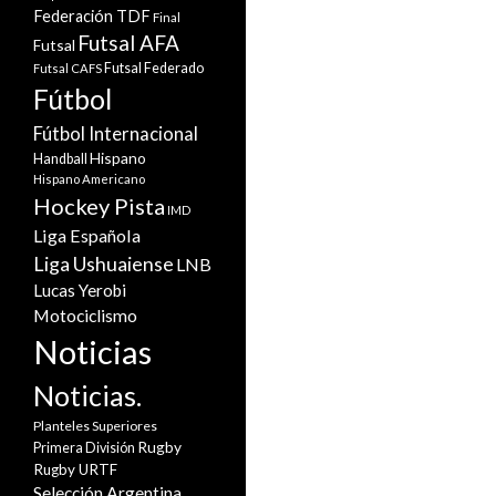
Federación TDF
Final
Futsal AFA
Futsal
Futsal Federado
Futsal CAFS
Fútbol
Fútbol Internacional
Hispano
Handball
Hispano Americano
Hockey Pista
IMD
Liga Española
Liga Ushuaiense
LNB
Lucas Yerobi
Motociclismo
Noticias
Noticias.
Planteles Superiores
Rugby
Primera División
Rugby URTF
Selección Argentina