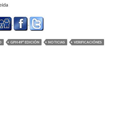
eída
O
GPH 49° EDICIÓN
NOTICIAS
VERIFICACIÓNES