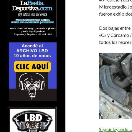
Microestadio Jo
fueron exhibidos
Dos bajas entre l
«C» y Cárcamo /
todos los repres
2
Seguir leyendo