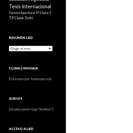
Tenis Internacional
Torneo Apertura
TP Clase 2
TP Clase 3
URC
RESUMEN LBD
Resumen
LBD
CLIMA | USHUAIA
El tiempo por Tutiempo.net
AUDIOS
[display-posts tag="Audios"]
ACCESO A LBD