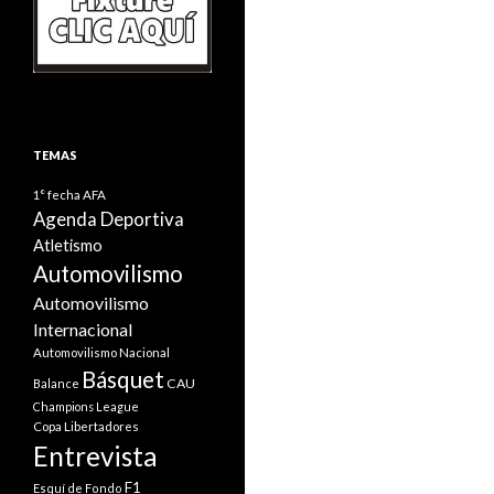
TEMAS
1° fecha
AFA
Agenda Deportiva
Atletismo
Automovilismo
Automovilismo
Internacional
Automovilismo Nacional
Básquet
CAU
Balance
Champions League
Copa Libertadores
Entrevista
F1
Esquí de Fondo