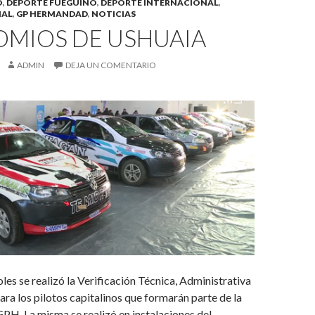
O
,
DEPORTE FUEGUINO
,
DEPORTE INTERNACIONAL
,
NAL
,
GP HERMANDAD
,
NOTICIAS
OMIOS DE USHUAIA
ADMIN
DEJA UN COMENTARIO
les se realizó la Verificación Técnica, Administrativa
ara los pilotos capitalinos que formarán parte de la
GPH. La misma se realizó en instalaciones del