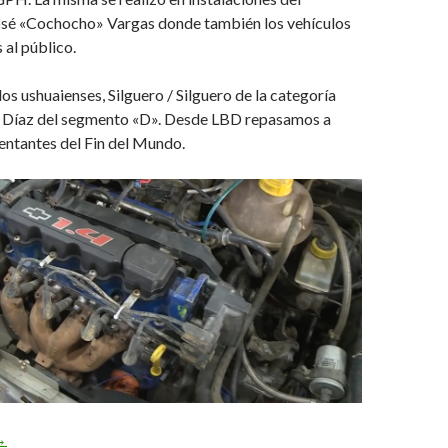
sé «Cochocho» Vargas donde también los vehículos
 al público.
os ushuaienses, Silguero / Silguero de la categoría
 Díaz del segmento «D». Desde LBD repasamos a
entantes del Fin del Mundo.
0 binomios de Ushuaia
→