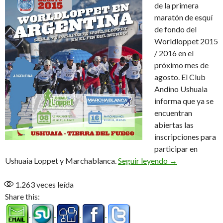
de la primera
maratón de esquí
de fondo del
Worldloppet 2015
/ 2016 en el
próximo mes de
agosto. El Club
Andino Ushuaia
informa que ya se
encuentran
abiertas las
inscripciones para
participar en
Inscripciones A
Ushuaia Loppet y Marchablanca.
Seguir leyendo
→
1.263
veces leída
Share this: