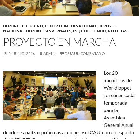
DEPORTE FUEGUINO
,
DEPORTE INTERNACIONAL
,
DEPORTE
NACIONAL
,
DEPORTES INVERNALES
,
ESQUÍ DE FONDO
,
NOTICIAS
PROYECTO EN MARCHA
24 JUNIO, 2016
ADMIN
DEJA UN COMENTARIO
Los 20
miembros de
Worldloppet
se reúnen cada
temporada
para la
Asamblea
General Anual
donde se analizan próximas acciones y el CAU, con el respaldo