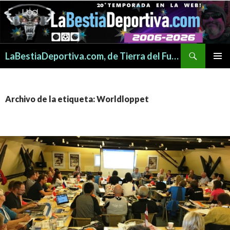
Buscar
LaBestiaDeportiva.com, de Tierra del Fuego para todo el mundo
SALTAR
MENÚ
AL
PRINCI
CONTENIDO
Archivo de la etiqueta: Worldloppet