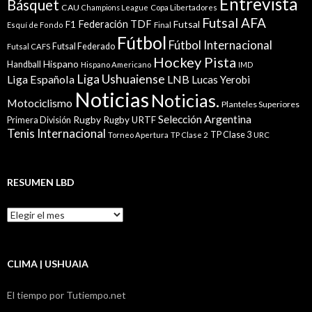
Entrevista
Básquet
CAU
Champions League
Copa Libertadores
Futsal AFA
Federación TDF
Futsal
F1
Esquí de Fondo
Final
Fútbol
Fútbol Internacional
Futsal Federado
Futsal CAFS
Hockey Pista
Hispano
Handball
Hispano Americano
IMD
Liga Ushuaiense
Liga Española
LNB
Lucas Yerobi
Noticias
Noticias.
Motociclismo
Planteles Superiores
Selección Argentina
Rugby
Rugby URTF
Primera División
Tenis Internacional
TP Clase 3
Torneo Apertura
TP Clase 2
URC
RESUMEN LBD
Resumen
LBD
CLIMA | USHUAIA
El tiempo por Tutiempo.net