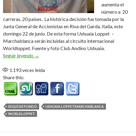
aumenta el
número a 20
carreras, 20 países. La histórica decisión fue tomada por la
Junta General de Accionistas en Riva del Garda, Italia, este
domingo 22 de junio. De esta forma Ushuaia Loppet –
Marchablanca serán incluidas al circuito internacional
Worldloppet. Fuente y foto Club Andino Ushuaia.
Argentina será Worldloppet a partir del 2015
Seguir leyendo
→
1.193
veces leída
Share this:
ESQUÍ DE FONDO
USHUAIA LOPPET/MARCHABLANCA
WORLDLOPPET