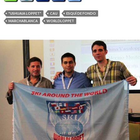
"USHUAIA LOPPET"
CAU
ESQUÍ DE FONDO
MARCHABLANCA
WORLDLOPPET