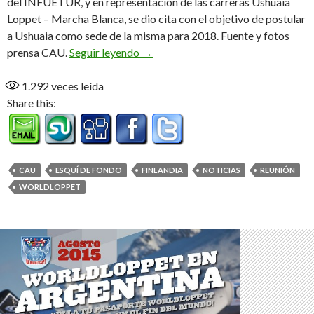
del INFUETUR, y en representación de las carreras Ushuaia
Loppet – Marcha Blanca, se dio cita con el objetivo de postular
a Ushuaia como sede de la misma para 2018. Fuente y fotos
Proyecto en marcha
prensa CAU.
Seguir leyendo
→
1.292
veces leída
Share this:
CAU
ESQUÍ DE FONDO
FINLANDIA
NOTICIAS
REUNIÓN
WORLDLOPPET