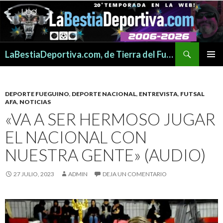
Buscar
LaBestiaDeportiva.com, de Tierra del Fuego para todo el mundo
SALTAR
MENÚ
AL
PRINCI
CONTENIDO
DEPORTE FUEGUINO
,
DEPORTE NACIONAL
,
ENTREVISTA
,
FUTSAL
AFA
,
NOTICIAS
«VA A SER HERMOSO JUGAR
EL NACIONAL CON
NUESTRA GENTE» (AUDIO)
27 JULIO, 2023
ADMIN
DEJA UN COMENTARIO