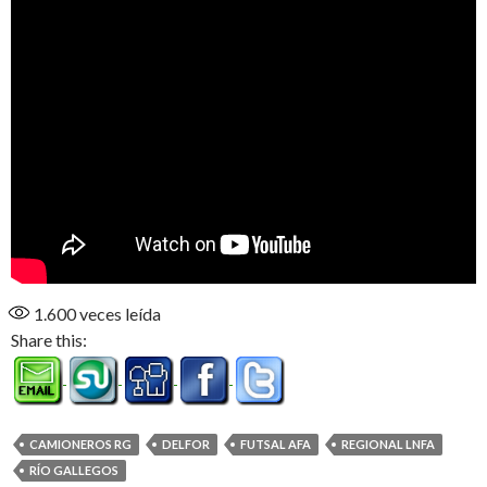
1.600
veces leída
Share this:
CAMIONEROS RG
DELFOR
FUTSAL AFA
REGIONAL LNFA
RÍO GALLEGOS