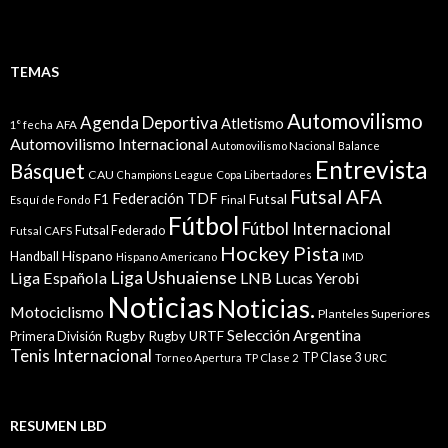
TEMAS
Automovilismo
Agenda Deportiva
Atletismo
1° fecha
AFA
Automovilismo Internacional
Automovilismo Nacional
Balance
Entrevista
Básquet
CAU
Champions League
Copa Libertadores
Futsal AFA
Federación TDF
Futsal
F1
Esquí de Fondo
Final
Fútbol
Fútbol Internacional
Futsal Federado
Futsal CAFS
Hockey Pista
Hispano
Handball
Hispano Americano
IMD
Liga Ushuaiense
Liga Española
LNB
Lucas Yerobi
Noticias
Noticias.
Motociclismo
Planteles Superiores
Selección Argentina
Rugby
Rugby URTF
Primera División
Tenis Internacional
TP Clase 3
Torneo Apertura
TP Clase 2
URC
RESUMEN LBD