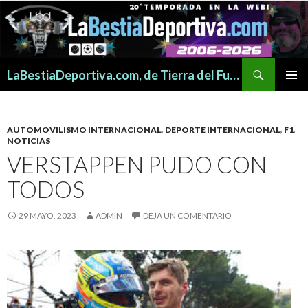
Buscar
LaBestiaDeportiva.com, de Tierra del Fuego para todo el mundo
SALTAR
MENÚ
AL
PRINCI
CONTENIDO
AUTOMOVILISMO INTERNACIONAL
,
DEPORTE INTERNACIONAL
,
F1
,
NOTICIAS
VERSTAPPEN PUDO CON
TODOS
29 MAYO, 2023
ADMIN
DEJA UN COMENTARIO