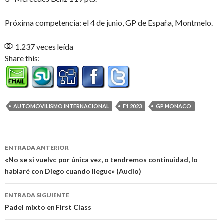
Próxima competencia: el 4 de junio, GP de España, Montmelo.
1.237
veces leída
Share this:
AUTOMOVILISMO INTERNACIONAL
F1 2023
GP MONACO
Navegación
ENTRADA ANTERIOR
de
«No se si vuelvo por única vez, o tendremos continuidad, lo
hablaré con Diego cuando llegue» (Audio)
entradas
ENTRADA SIGUIENTE
Padel mixto en First Class