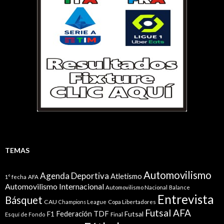
TEMAS
Automovilismo
Agenda Deportiva
Atletismo
1° fecha
AFA
Automovilismo Internacional
Automovilismo Nacional
Balance
Entrevista
Básquet
CAU
Champions League
Copa Libertadores
Futsal AFA
Federación TDF
Futsal
F1
Esquí de Fondo
Final