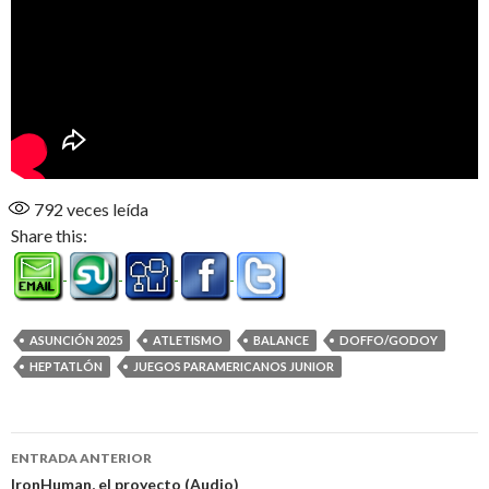
792
veces leída
Share this:
ASUNCIÓN 2025
ATLETISMO
BALANCE
DOFFO/GODOY
HEPTATLÓN
JUEGOS PARAMERICANOS JUNIOR
Navegación
ENTRADA ANTERIOR
de
IronHuman, el proyecto (Audio)