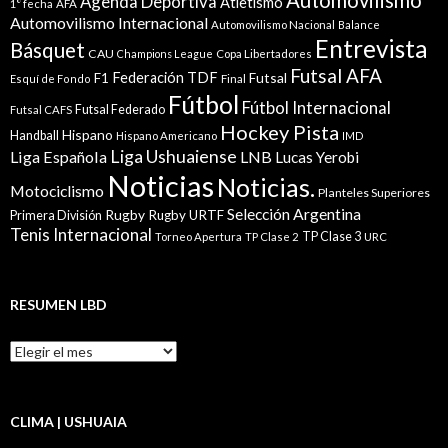
Agenda Deportiva
Atletismo
1° fecha
AFA
Automovilismo Internacional
Automovilismo Nacional
Balance
Entrevista
Básquet
CAU
Champions League
Copa Libertadores
Futsal AFA
Federación TDF
Futsal
F1
Esquí de Fondo
Final
Fútbol
Fútbol Internacional
Futsal Federado
Futsal CAFS
Hockey Pista
Hispano
Handball
Hispano Americano
IMD
Liga Ushuaiense
Liga Española
LNB
Lucas Yerobi
Noticias
Noticias.
Motociclismo
Planteles Superiores
Selección Argentina
Rugby
Rugby URTF
Primera División
Tenis Internacional
TP Clase 3
Torneo Apertura
TP Clase 2
URC
RESUMEN LBD
Resumen
LBD
CLIMA | USHUAIA