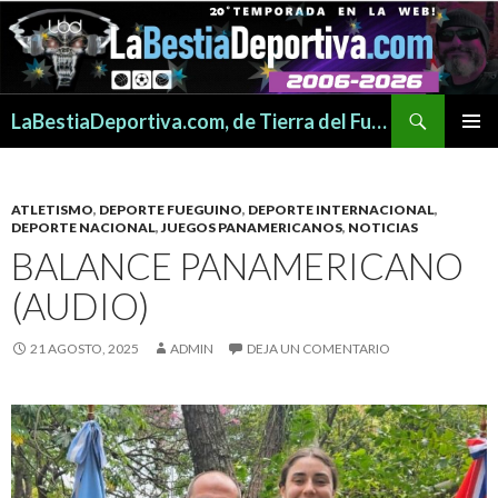
Buscar
LaBestiaDeportiva.com, de Tierra del Fuego para todo el mundo
SALTAR
MENÚ
AL
PRINCI
CONTENIDO
ATLETISMO
,
DEPORTE FUEGUINO
,
DEPORTE INTERNACIONAL
,
DEPORTE NACIONAL
,
JUEGOS PANAMERICANOS
,
NOTICIAS
BALANCE PANAMERICANO
(AUDIO)
21 AGOSTO, 2025
ADMIN
DEJA UN COMENTARIO