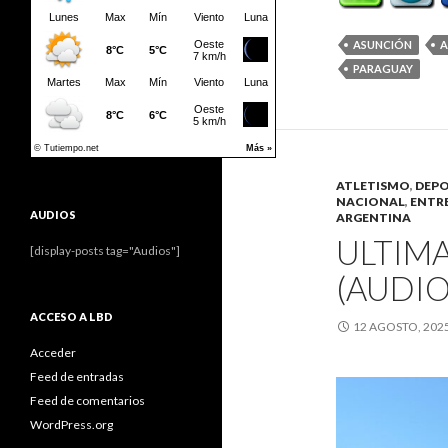
ASUNCIÓN
A
PARAGUAY
ATLETISMO
,
DEPO
NACIONAL
,
ENTR
AUDIOS
ARGENTINA
ULTIM
[display-posts tag="Audios"]
(AUDIO
ACCESO A LBD
12 AGOSTO, 202
Acceder
Feed de entradas
Feed de comentarios
WordPress.org