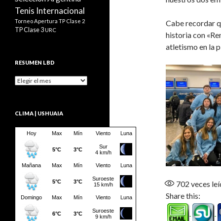
Tenis Internacional
Torneo Apertura
TP Clase 2
Cabe recordar q
TP Clase 3
URC
historia con «Re
atletismo en la
RESUMEN LBD
Resumen
LBD
CLIMA | USHUAIA
702
veces leí
Share this: