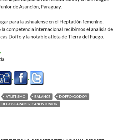
unior de Asunción, Paraguay.
gar para la ushuaiense en el Heptatlón femenino.
 la competencia internacional recibimos el analisis de
cas Doffo y la notable atleta de Tierra del Fuego.
alance Panamericano (Audio)
→
da
ATLETISMO
BALANCE
DOFFO/GODOY
JUEGOS PARAMERICANOS JUNIOR