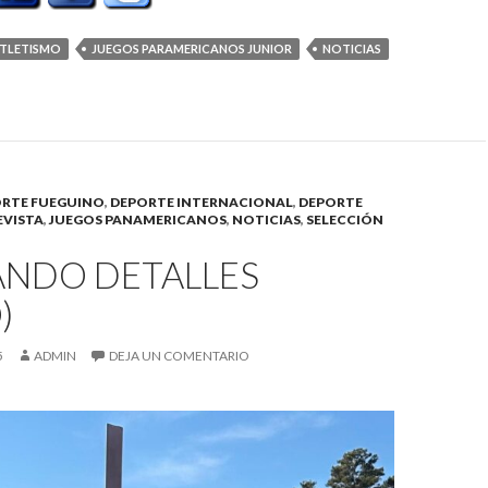
TLETISMO
JUEGOS PARAMERICANOS JUNIOR
NOTICIAS
RTE FUEGUINO
,
DEPORTE INTERNACIONAL
,
DEPORTE
EVISTA
,
JUEGOS PANAMERICANOS
,
NOTICIAS
,
SELECCIÓN
ANDO DETALLES
)
5
ADMIN
DEJA UN COMENTARIO