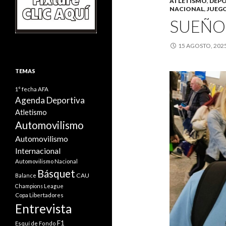
ATLETISMO
,
DEPO
NACIONAL
,
JUEG
SUEÑO
15 AGOSTO, 202
TEMAS
1° fecha
AFA
Agenda Deportiva
Atletismo
Automovilismo
Automovilismo
Internacional
Automovilismo Nacional
Básquet
CAU
Balance
Champions League
Copa Libertadores
Entrevista
F1
Esquí de Fondo