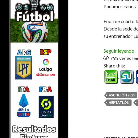
Panamericanos J
Enorme cuarto lu
Desde la sede de
su entrenador Lu
B
Seguir leyendo
795
veces leí
Share this:
ASUNCIÓN 2025
HEPTATLÓN