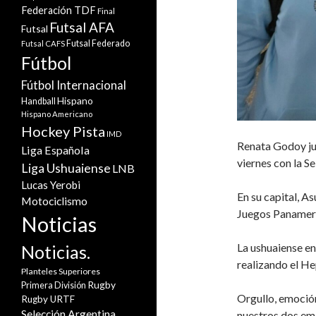
Federación TDF
Final
Futsal AFA
Futsal
Futsal Federado
Futsal CAFS
Fútbol
Fútbol Internacional
Hispano
Handball
Hispano Americano
Hockey Pista
IMD
Renata Godoy ju
Liga Española
viernes con la S
Liga Ushuaiense
LNB
Lucas Yerobi
En su capital, A
Motociclismo
Juegos Panameri
Noticias
La ushuaiense en
Noticias.
realizando el H
Planteles Superiores
Rugby
Primera División
Orgullo, emoció
Rugby URTF
Selección Argentina
nuestros dos em