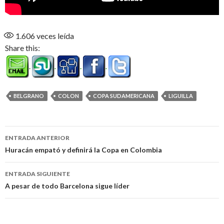
1.606
veces leída
Share this:
BELGRANO
COLON
COPA SUDAMERICANA
LIGUILLA
Navegación
ENTRADA ANTERIOR
de
Huracán empató y definirá la Copa en Colombia
entradas
ENTRADA SIGUIENTE
A pesar de todo Barcelona sigue líder