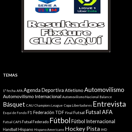
TEMAS
Automovilismo
Agenda Deportiva
Atletismo
1° fecha
AFA
Automovilismo Internacional
Automovilismo Nacional
Balance
Entrevista
Básquet
CAU
Champions League
Copa Libertadores
Futsal AFA
Federación TDF
Futsal
F1
Esquí de Fondo
Final
Fútbol
Fútbol Internacional
Futsal Federado
Futsal CAFS
Hockey Pista
Hispano
Handball
Hispano Americano
IMD