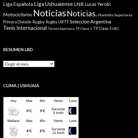
Liga Ushuaiense
Liga Española
LNB
Lucas Yerobi
Noticias
Noticias.
Motociclismo
Planteles Superiores
Selección Argentina
Rugby
Rugby URTF
Primera División
Tenis Internacional
TP Clase 3
Torneo Apertura
TP Clase 2
URC
RESUMEN LBD
Resumen
LBD
CLIMA | USHUAIA