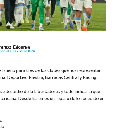
el sueño para tres de los clubes que nos representan
na. Deportivo Riestra, Barracas Central y Racing.
e despidió de la Libertadores y todo indicaría que
mericana. Desde haremos un repaso de lo sucedido en
fuera de las Copas
→
da