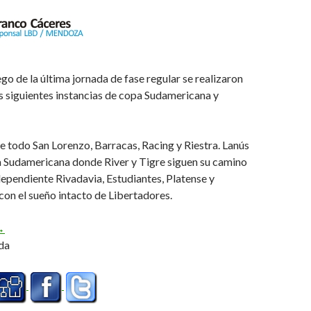
o de la última jornada de fase regular se realizaron
as siguientes instancias de copa Sudamericana y
e todo San Lorenzo, Barracas, Racing y Riestra. Lanús
a Sudamericana donde River y Tigre siguen su camino
ependiente Rivadavia, Estudiantes, Platense y
con el sueño intacto de Libertadores.
lasificados y sorteos
→
da