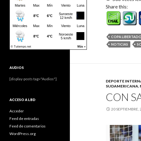
Share this:
COPA LIBERTAD
NOTICIAS
S
AUDIOS
[display-posts tag="Audios"]
DEPORTE INTERN
SUDAMERICANA
,
CON S
ACCESO A LBD
20 SEPTIEMBRE, 
Acceder
Feed de entradas
Feed de comentarios
WordPress.org