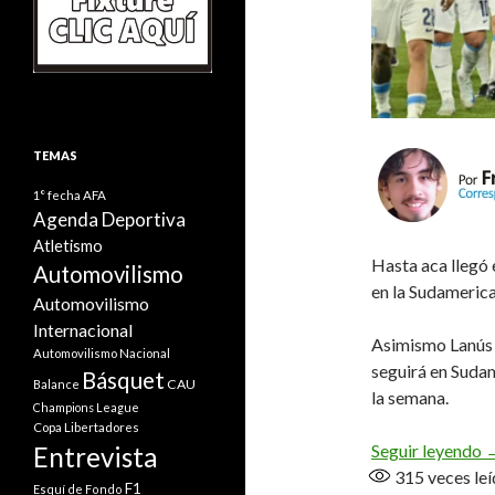
TEMAS
1° fecha
AFA
Agenda Deportiva
Atletismo
Hasta aca llegó 
Automovilismo
en la Sudamerica
Automovilismo
Internacional
Asimismo Lanús s
Automovilismo Nacional
seguirá en Suda
Básquet
CAU
Balance
la semana.
Champions League
Copa Libertadores
A
Seguir leyendo
Entrevista
315
veces leí
F1
Esquí de Fondo