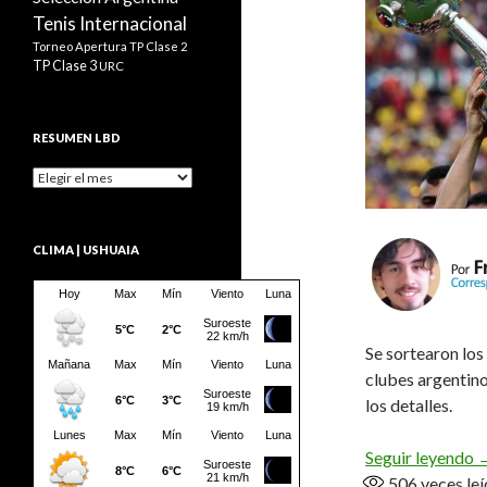
Tenis Internacional
Torneo Apertura
TP Clase 2
TP Clase 3
URC
RESUMEN LBD
Resumen
LBD
CLIMA | USHUAIA
Se sortearon los
clubes argentino
los detalles.
H
Seguir leyendo
506
veces leí