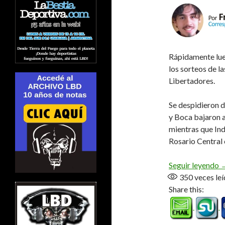
Rápidamente lueg
los sorteos de l
Libertadores.
Se despidieron d
y Boca bajaron 
mientras que Ind
Rosario Central 
C
Seguir leyendo
350
veces leí
Share this: