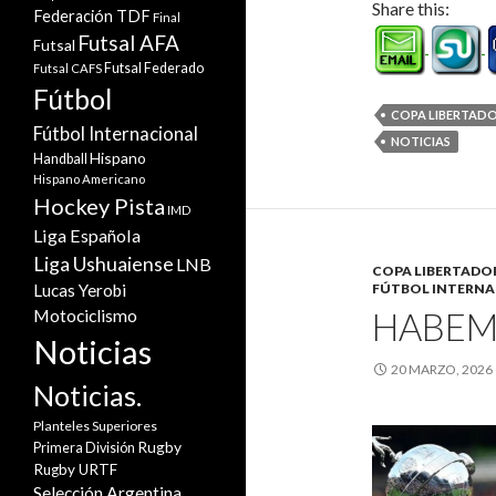
Share this:
Federación TDF
Final
Futsal AFA
Futsal
Futsal Federado
Futsal CAFS
Fútbol
COPA LIBERTAD
Fútbol Internacional
NOTICIAS
Hispano
Handball
Hispano Americano
Hockey Pista
IMD
Liga Española
Liga Ushuaiense
LNB
COPA LIBERTADO
FÚTBOL INTERN
Lucas Yerobi
HABEM
Motociclismo
Noticias
20 MARZO, 2026
Noticias.
Planteles Superiores
Rugby
Primera División
Rugby URTF
Selección Argentina