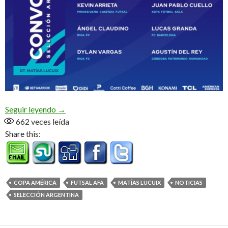
«Tenemos la ilusión de llegar a lo más alto» (Audio
Seguir leyendo
→
662
veces leída
Share this:
COPA AMÉRICA
FUTSAL AFA
MATÍAS LUCUIX
NOTICIAS
SELECCIÓN ARGENTINA