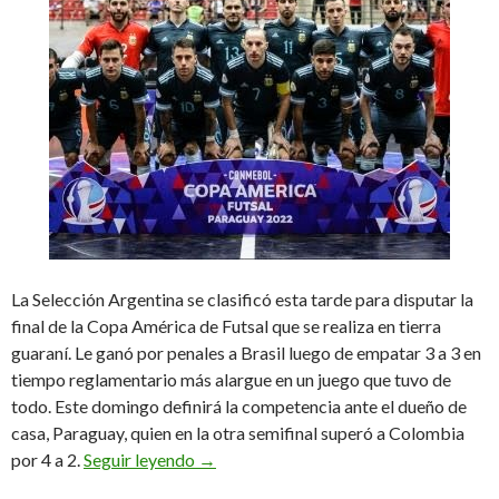
La Selección Argentina se clasificó esta tarde para disputar la
final de la Copa América de Futsal que se realiza en tierra
guaraní. Le ganó por penales a Brasil luego de empatar 3 a 3 en
tiempo reglamentario más alargue en un juego que tuvo de
todo. Este domingo definirá la competencia ante el dueño de
casa, Paraguay, quien en la otra semifinal superó a Colombia
Vai embora (Ahora vete)
por 4 a 2.
Seguir leyendo
→