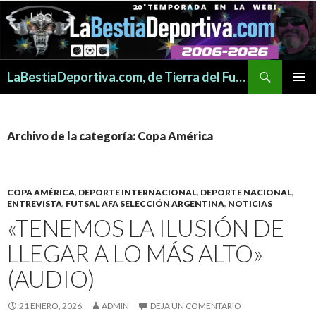
Buscar
LaBestiaDeportiva.com, de Tierra del Fuego para todo el mundo
SALTAR
MENÚ
AL
PRINCI
CONTENIDO
Archivo de la categoría: Copa América
COPA AMÉRICA
,
DEPORTE INTERNACIONAL
,
DEPORTE NACIONAL
,
ENTREVISTA
,
FUTSAL AFA SELECCIÓN ARGENTINA
,
NOTICIAS
«TENEMOS LA ILUSIÓN DE
LLEGAR A LO MÁS ALTO»
(AUDIO)
21 ENERO, 2026
ADMIN
DEJA UN COMENTARIO