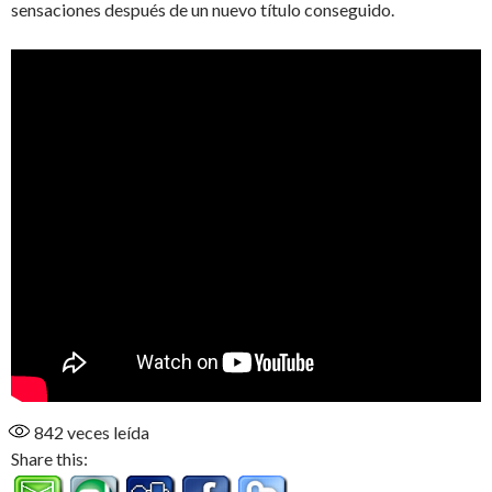
sensaciones después de un nuevo título conseguido.
842
veces leída
Share this: