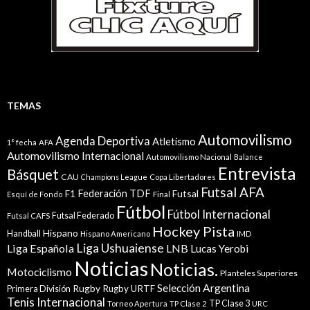
TEMAS
Automovilismo
Agenda Deportiva
Atletismo
1° fecha
AFA
Automovilismo Internacional
Automovilismo Nacional
Balance
Entrevista
Básquet
CAU
Champions League
Copa Libertadores
Futsal AFA
Federación TDF
Futsal
F1
Esquí de Fondo
Final
Fútbol
Fútbol Internacional
Futsal Federado
Futsal CAFS
Hockey Pista
Hispano
Handball
Hispano Americano
IMD
Liga Ushuaiense
Liga Española
LNB
Lucas Yerobi
Noticias
Noticias.
Motociclismo
Planteles Superiores
Selección Argentina
Rugby
Rugby URTF
Primera División
Tenis Internacional
TP Clase 3
Torneo Apertura
TP Clase 2
URC