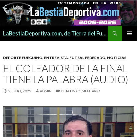
Buscar
LaBestiaDeportiva.com, de Tierra del Fuego para todo el mundo
SALTAR
MENÚ
AL
PRINCI
CONTENIDO
DEPORTE FUEGUINO
,
ENTREVISTA
,
FUTSAL FEDERADO
,
NOTICIAS
EL GOLEADOR DE LA FINAL
TIENE LA PALABRA (AUDIO)
2 JULIO, 2025
ADMIN
DEJA UN COMENTARIO