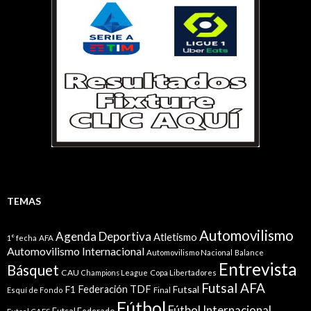
TEMAS
Automovilismo
Agenda Deportiva
Atletismo
1° fecha
AFA
Automovilismo Internacional
Automovilismo Nacional
Balance
Entrevista
Básquet
CAU
Champions League
Copa Libertadores
Futsal AFA
Federación TDF
Futsal
F1
Esquí de Fondo
Final
Fútbol
Fútbol Internacional