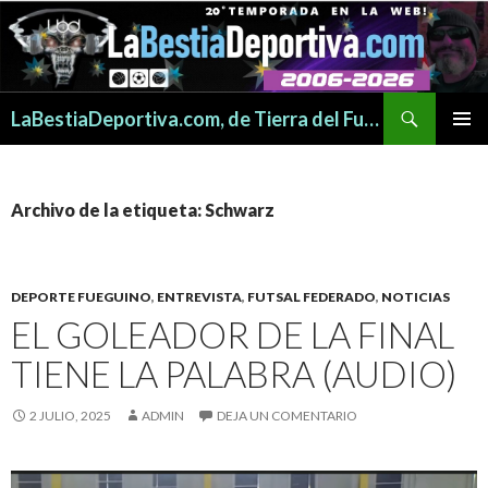
Buscar
LaBestiaDeportiva.com, de Tierra del Fuego para todo el mundo
SALTAR
MENÚ
AL
PRINCI
CONTENIDO
Archivo de la etiqueta: Schwarz
DEPORTE FUEGUINO
,
ENTREVISTA
,
FUTSAL FEDERADO
,
NOTICIAS
EL GOLEADOR DE LA FINAL
TIENE LA PALABRA (AUDIO)
2 JULIO, 2025
ADMIN
DEJA UN COMENTARIO