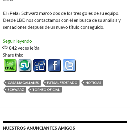
El «Pela» Schwarz marcó dos de los tres goles de su equipo.
Desde LBD nos contactamos con él en busca de su análisis y
sensaciones después de un nuevo título conseguido.
El goleador de la final tiene la palabra (Audio)
Seguir leyendo
→
842
veces leída
Share this:
CASA MAGALLANES
FUTSAL FEDERADO
NOTICIAS
SCHWARZ
TORNEO OFICIAL
NUESTROS ANUNCIANTES AMIGOS