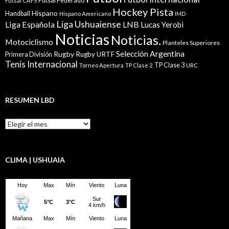
Futsal Federado
Futsal CAFS
Hockey Pista
Hispano
Handball
Hispano Americano
IMD
Liga Ushuaiense
Liga Española
LNB
Lucas Yerobi
Noticias
Noticias.
Motociclismo
Planteles Superiores
Selección Argentina
Rugby
Rugby URTF
Primera División
Tenis Internacional
TP Clase 3
Torneo Apertura
TP Clase 2
URC
RESUMEN LBD
Resumen
LBD
CLIMA | USHUAIA