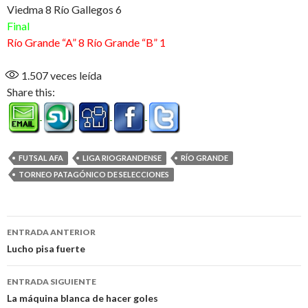
Viedma 8 Río Gallegos 6
Final
Río Grande “A” 8 Río Grande “B” 1
1.507
veces leída
Share this:
FUTSAL AFA
LIGA RIOGRANDENSE
RÍO GRANDE
TORNEO PATAGÓNICO DE SELECCIONES
Navegación
ENTRADA ANTERIOR
de
Lucho pisa fuerte
entradas
ENTRADA SIGUIENTE
La máquina blanca de hacer goles