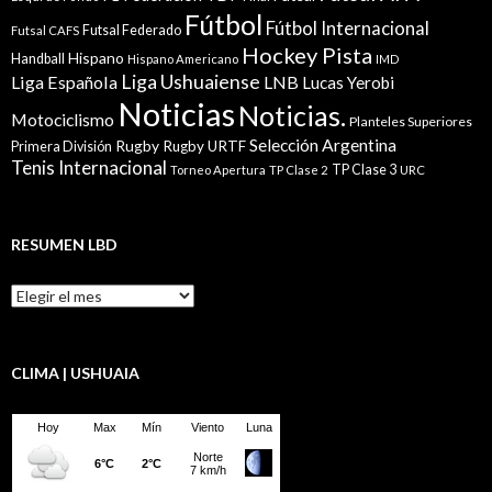
Fútbol
Fútbol Internacional
Futsal Federado
Futsal CAFS
Hockey Pista
Hispano
Handball
Hispano Americano
IMD
Liga Ushuaiense
Liga Española
LNB
Lucas Yerobi
Noticias
Noticias.
Motociclismo
Planteles Superiores
Selección Argentina
Rugby
Rugby URTF
Primera División
Tenis Internacional
TP Clase 3
Torneo Apertura
TP Clase 2
URC
RESUMEN LBD
Resumen
LBD
CLIMA | USHUAIA