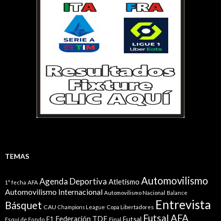
TEMAS
Automovilismo
Agenda Deportiva
Atletismo
1° fecha
AFA
Automovilismo Internacional
Automovilismo Nacional
Balance
Entrevista
Básquet
CAU
Champions League
Copa Libertadores
Futsal AFA
Federación TDF
Futsal
F1
Esquí de Fondo
Final