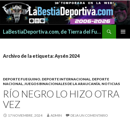
Buscar
LaBestiaDeportiva.com, de Tierra del Fuego para todo el mundo
SALTAR
MENÚ
AL
PRINCI
CONTENIDO
Archivo de la etiqueta: Aysén 2024
DEPORTE FUEGUINO
,
DEPORTE INTERNACIONAL
,
DEPORTE
NACIONAL
,
JUEGOS BINACIONALES DE LA ARAUCANÍA
,
NOTICIAS
RÍO NEGRO LO HIZO OTRA
VEZ
17 NOVIEMBRE, 2024
ADMIN
DEJA UN COMENTARIO