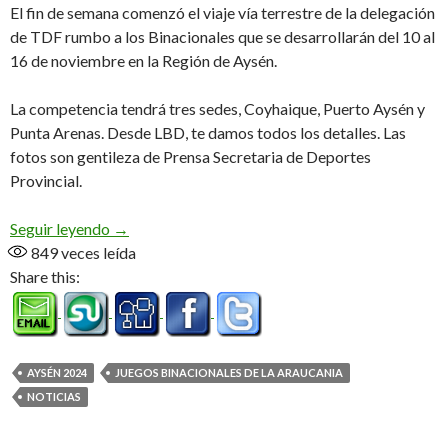
El fin de semana comenzó el viaje vía terrestre de la delegación
de TDF rumbo a los Binacionales que se desarrollarán del 10 al
16 de noviembre en la Región de Aysén.
La competencia tendrá tres sedes, Coyhaique, Puerto Aysén y
Punta Arenas. Desde LBD, te damos todos los detalles. Las
fotos son gentileza de Prensa Secretaria de Deportes
Provincial.
La XXXI edición desde este lunes
Seguir leyendo
→
849
veces leída
Share this:
AYSÉN 2024
JUEGOS BINACIONALES DE LA ARAUCANIA
NOTICIAS