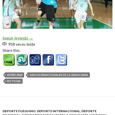
Gran miércoles para las disciplinas de conjunto
Seguir leyendo
→
958
veces leída
Share this:
AYSÉN 2024
JUEGOS BINACIONALES DE LA ARAUCANIA
NOTICIAS
DEPORTE FUEGUINO
,
DEPORTE INTERNACIONAL
,
DEPORTE