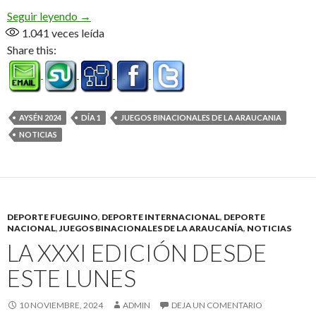
Atletismo y básquet masculino lo mejor del debu
Seguir leyendo
→
1.041
veces leída
Share this:
AYSÉN 2024
DÍA 1
JUEGOS BINACIONALES DE LA ARAUCANIA
NOTICIAS
DEPORTE FUEGUINO
,
DEPORTE INTERNACIONAL
,
DEPORTE
NACIONAL
,
JUEGOS BINACIONALES DE LA ARAUCANÍA
,
NOTICIAS
LA XXXI EDICIÓN DESDE
ESTE LUNES
10 NOVIEMBRE, 2024
ADMIN
DEJA UN COMENTARIO