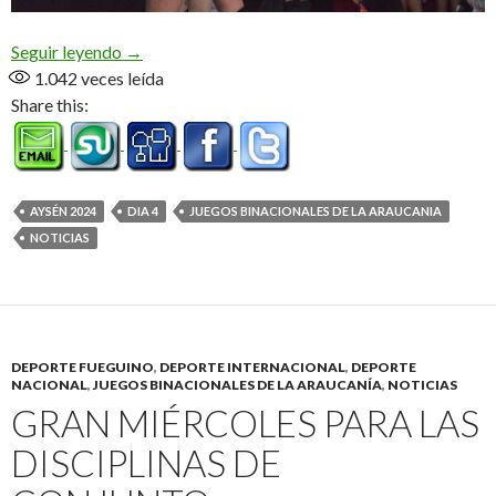
Más medallas para el judo y atletismo
Seguir leyendo
→
1.042
veces leída
Share this:
AYSÉN 2024
DIA 4
JUEGOS BINACIONALES DE LA ARAUCANIA
NOTICIAS
DEPORTE FUEGUINO
,
DEPORTE INTERNACIONAL
,
DEPORTE
NACIONAL
,
JUEGOS BINACIONALES DE LA ARAUCANÍA
,
NOTICIAS
GRAN MIÉRCOLES PARA LAS
DISCIPLINAS DE