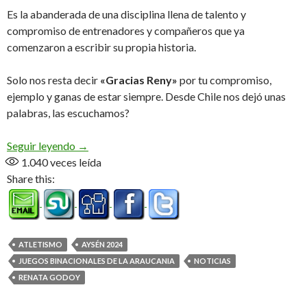
Es la abanderada de una disciplina llena de talento y
compromiso de entrenadores y compañeros que ya
comenzaron a escribir su propia historia.
Solo nos resta decir
«Gracias Reny»
por tu compromiso,
ejemplo y ganas de estar siempre. Desde Chile nos dejó unas
palabras, las escuchamos?
Se despidió la «Piba» de Oro (Audio)
Seguir leyendo
→
1.040
veces leída
Share this:
ATLETISMO
AYSÉN 2024
JUEGOS BINACIONALES DE LA ARAUCANIA
NOTICIAS
RENATA GODOY