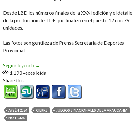
Desde LBD los números finales de la XXXI edición y el detalle
de la producción de TDF que finalizó en el puesto 12 con 79
unidades.
Las fotos son gentileza de Prensa Secretaria de Deportes
Provincial.
Río Negro lo hizo otra vez
Seguir leyendo
→
1.193
veces leída
Share this:
AYSÉN 2024
CIERRE
JUEGOS BINACIONALES DE LA ARAUCANIA
NOTICIAS