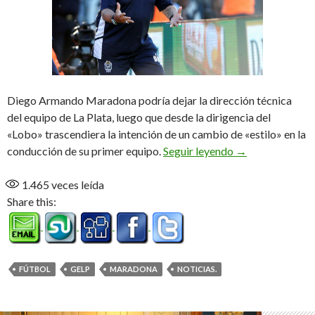
Diego Armando Maradona podría dejar la dirección técnica
del equipo de La Plata, luego que desde la dirigencia del
«Lobo» trascendiera la intención de un cambio de «estilo» en la
¿Fin del romanc
conducción de su primer equipo.
Seguir leyendo
→
1.465
veces leída
Share this:
FÚTBOL
GELP
MARADONA
NOTICIAS.