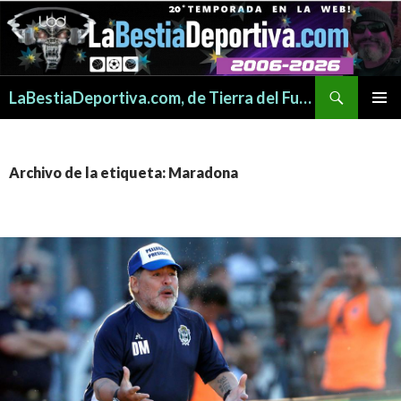
Buscar
LaBestiaDeportiva.com, de Tierra del Fuego para todo el mundo
SALTAR
MENÚ
AL
PRINCI
CONTENIDO
Archivo de la etiqueta: Maradona