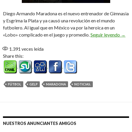
Diego Armando Maradona es el nuevo entrenador de Gimnasia
y Esgrima la Plata y ya causó una revolución en el mundo
futbolero. Al igual que en México va por la heroica en un
Revol
«Lobo» complicado en el juego y promedio.
Seguir leyendo
→
1.391
veces leída
Share this:
FÚTBOL
GELP
MARADONA
NOTICIAS.
NUESTROS ANUNCIANTES AMIGOS