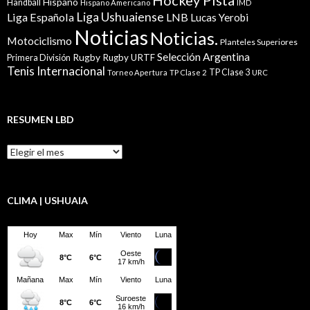
Hispano
Handball
Hispano Americano
IMD
Liga Ushuaiense
Liga Española
LNB
Lucas Yerobi
Noticias
Noticias.
Motociclismo
Planteles Superiores
Selección Argentina
Rugby
Rugby URTF
Primera División
Tenis Internacional
TP Clase 3
Torneo Apertura
TP Clase 2
URC
RESUMEN LBD
Resumen
LBD
CLIMA | USHUAIA