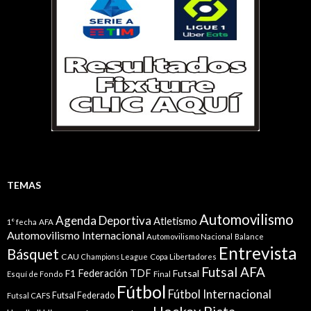
TEMAS
Automovilismo
Agenda Deportiva
Atletismo
1° fecha
AFA
Automovilismo Internacional
Automovilismo Nacional
Balance
Entrevista
Básquet
CAU
Champions League
Copa Libertadores
Futsal AFA
Federación TDF
Futsal
F1
Esquí de Fondo
Final
Fútbol
Fútbol Internacional
Futsal Federado
Futsal CAFS
Hockey Pista