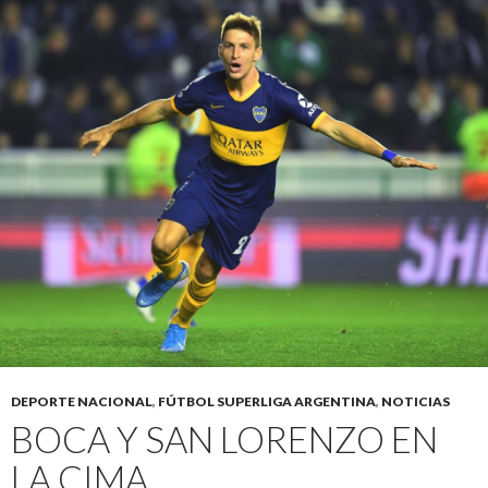
DEPORTE NACIONAL
,
FÚTBOL SUPERLIGA ARGENTINA
,
NOTICIAS
BOCA Y SAN LORENZO EN
LA CIMA