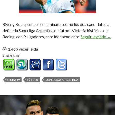
River y Boca parecen encaminarse como los dos candidatos a
definir la Superliga Argentina de fútbol. Victoria histórica de
Fina
Racing, con 9 jugadores, ante Independiente.
Seguir leyendo
→
1.469
veces leída
Share this:
FECHA 19
FÚTBOL
SUPERLIGA ARGENTINA