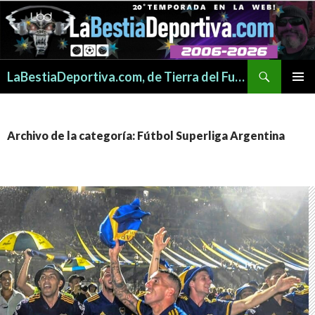
Buscar
LaBestiaDeportiva.com, de Tierra del Fuego para todo el mundo
SALTAR
MENÚ
AL
PRINCI
CONTENIDO
Archivo de la categoría: Fútbol Superliga Argentina