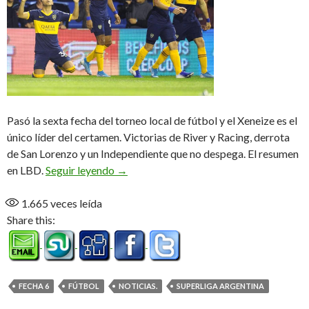
Pasó la sexta fecha del torneo local de fútbol y el Xeneize es el
único líder del certamen. Victorias de River y Racing, derrota
de San Lorenzo y un Independiente que no despega. El resumen
Boca único líder de la Superliga
en LBD.
Seguir leyendo
→
1.665
veces leída
Share this:
FECHA 6
FÚTBOL
NOTICIAS.
SUPERLIGA ARGENTINA