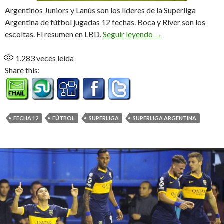
Argentinos Juniors y Lanús son los líderes de la Superliga
Argentina de fútbol jugadas 12 fechas. Boca y River son los
Punta compartida
escoltas. El resumen en LBD.
Seguir leyendo
→
1.283
veces leída
Share this:
FECHA 12
FÚTBOL
SUPERLIGA
SUPERLIGA ARGENTINA