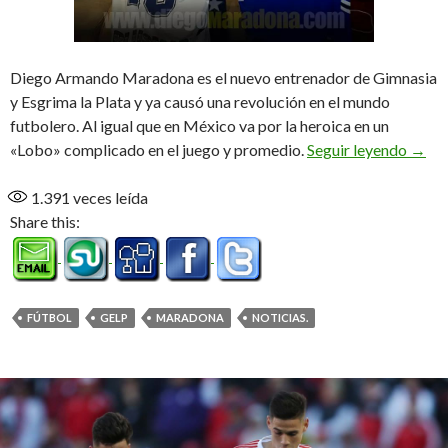
Diego Armando Maradona es el nuevo entrenador de Gimnasia
y Esgrima la Plata y ya causó una revolución en el mundo
futbolero. Al igual que en México va por la heroica en un
Revol
«Lobo» complicado en el juego y promedio.
Seguir leyendo
→
1.391
veces leída
Share this:
FÚTBOL
GELP
MARADONA
NOTICIAS.