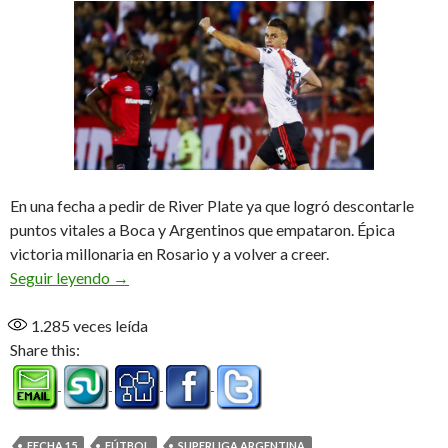
En una fecha a pedir de River Plate ya que logró descontarle
puntos vitales a Boca y Argentinos que empataron. Épica
victoria millonaria en Rosario y a volver a creer.
Resurgir Millonario
Seguir leyendo
→
1.285
veces leída
Share this:
FECHA 15
FÚTBOL
SUPERLIGA ARGENTINA