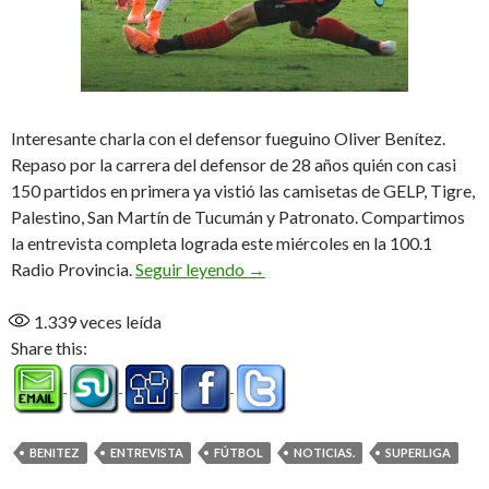
Interesante charla con el defensor fueguino Oliver Benítez.
Repaso por la carrera del defensor de 28 años quién con casi
150 partidos en primera ya vistió las camisetas de GELP, Tigre,
Palestino, San Martín de Tucumán y Patronato. Compartimos
la entrevista completa lograda este miércoles en la 100.1
«Llegue a Patronato con la prior
Radio Provincia.
Seguir leyendo
→
1.339
veces leída
Share this:
BENITEZ
ENTREVISTA
FÚTBOL
NOTICIAS.
SUPERLIGA