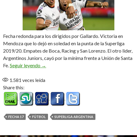
Fecha redonda para los dirigidos por Gallardo. Victoria en
Mendoza que lo dejó en soledad en la punta de la Superliga
2019/20. Empates de Boca, Racing y San Lorenzo. El otro lider,
Argentinos Juniors, cayó por la mínima frente a Unión de Santa
A pedir de River
Fe.
Seguir leyendo
→
1.581
veces leída
Share this:
FECHA 17
FÚTBOL
SUPERLIGA ARGENTINA