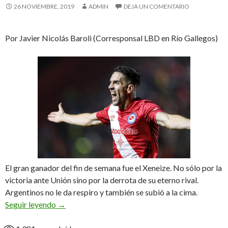
26 NOVIEMBRE, 2019
ADMIN
DEJA UN COMENTARIO
Por Javier Nicolás Baroli (Corresponsal LBD en Río Gallegos)
El gran ganador del fin de semana fue el Xeneize. No sólo por la
victoria ante Unión sino por la derrota de su eterno rival.
Argentinos no le da respiro y también se subió a la cima.
A pedir de Boca
Seguir leyendo
→