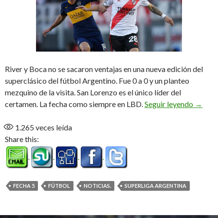
River y Boca no se sacaron ventajas en una nueva edición del
superclásico del fútbol Argentino. Fue 0 a 0 y un planteo
mezquino de la visita. San Lorenzo es el único líder del
Saldo 
certamen. La fecha como siempre en LBD.
Seguir leyendo
→
1.265
veces leída
Share this:
FECHA 5
FÚTBOL
NOTICIAS.
SUPERLIGA ARGENTINA