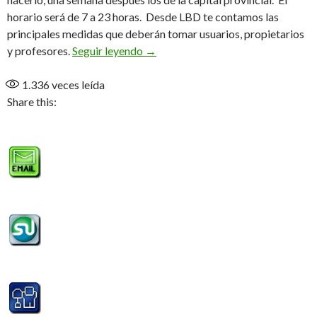
horario será de 7 a 23 horas. Desde LBD te contamos las
principales medidas que deberán tomar usuarios, propietarios
Gimnasios y Centros con estricto p
y profesores.
Seguir leyendo
→
1.336
veces leída
Share this: