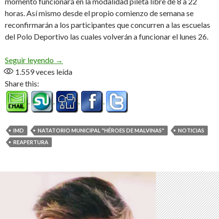
momento funcionará en la modalidad pileta libre de 8 a 22
horas. Así mismo desde el propio comienzo de semana se
reconfirmarán a los participantes que concurren a las escuelas
del Polo Deportivo las cuales volverán a funcionar el lunes 26.
Reabre el natatorio municipal «Héroes de Malvin
Seguir leyendo
→
1.559
veces leída
Share this:
IMD
NATATORIO MUNICIPAL "HÉROES DE MALVINAS"
NOTICIAS
REAPERTURA