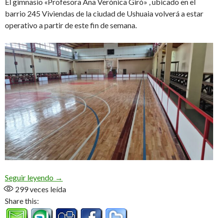
El gimnasio «Profesora Ana Verónica Giró» , ubicado en el
barrio 245 Viviendas de la ciudad de Ushuaia volverá a estar
operativo a partir de este fin de semana.
Reabre el «Ana Giró»
Seguir leyendo
→
299
veces leída
Share this: