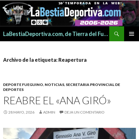
Buscar
LaBestiaDeportiva.com, de Tierra del Fuego para todo el mundo
SALTAR
MENÚ
AL
PRINCI
CONTENIDO
Archivo de la etiqueta: Reapertura
DEPORTE FUEGUINO
,
NOTICIAS
,
SECRETARIA PROVINCIAL DE
DEPORTES
REABRE EL «ANA GIRÓ»
28 MAYO, 2026
ADMIN
DEJA UN COMENTARIO