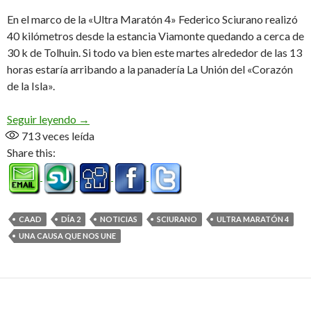
En el marco de la «Ultra Maratón 4» Federico Sciurano realizó
40 kilómetros desde la estancia Viamonte quedando a cerca de
30 k de Tolhuin. Si todo va bien este martes alrededor de las 13
horas estaría arribando a la panadería La Unión del «Corazón
de la Isla».
40 k en el segundo día
Seguir leyendo
→
713
veces leída
Share this:
CAAD
DÍA 2
NOTICIAS
SCIURANO
ULTRA MARATÓN 4
UNA CAUSA QUE NOS UNE