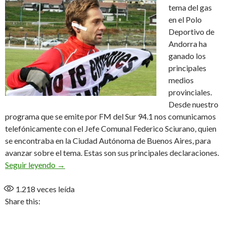
tema del gas
en el Polo
Deportivo de
Andorra ha
ganado los
principales
medios
provinciales.
Desde nuestro
programa que se emite por FM del Sur 94.1 nos comunicamos
telefónicamente con el Jefe Comunal Federico Sciurano, quien
se encontraba en la Ciudad Autónoma de Buenos Aires, para
avanzar sobre el tema. Estas son sus principales declaraciones.
“Para nosotros ha sido un golpe muy duro, estando
Seguir leyendo
→
1.218
veces leída
Share this: