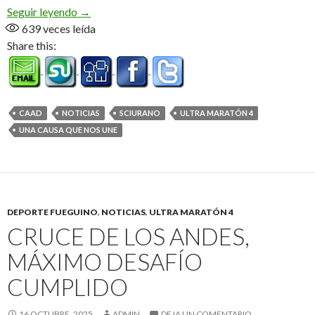
«Fede» lo hizo una vez más, completo los 230 k so
Seguir leyendo
→
639
veces leída
Share this:
CAAD
NOTICIAS
SCIURANO
ULTRA MARATÓN 4
UNA CAUSA QUE NOS UNE
DEPORTE FUEGUINO
,
NOTICIAS
,
ULTRA MARATÓN 4
CRUCE DE LOS ANDES,
MÁXIMO DESAFÍO
CUMPLIDO
16 OCTUBRE, 2025
ADMIN
DEJA UN COMENTARIO