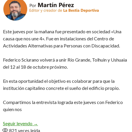
Este jueves por la mañana fue presentado en sociedad «Una
causa que nos une 4». Fue en instalaciones del Centro de
Actividades Alternativas para Personas con Discapacidad.
Federico Sciurano volverá a unir Río Grande, Tolhuin y Ushuaia
del 12 al 18 de octubre próximo.
En esta oportunidad el objetivo es colaborar para que la
institución capitalino concrete el sueño del edificio propio.
Compartimos la entrevista lograda este jueves con Federico
quien nos
«Fede» una vez más por el CAAD (Audio)
Seguir leyendo
→
821
veces leída