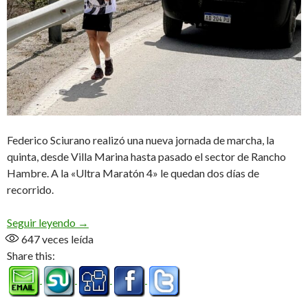
Federico Sciurano realizó una nueva jornada de marcha, la
quinta, desde Villa Marina hasta pasado el sector de Rancho
Hambre. A la «Ultra Maratón 4» le quedan dos días de
recorrido.
Cruce de los Andes, máximo desafío cumplido
Seguir leyendo
→
647
veces leída
Share this: