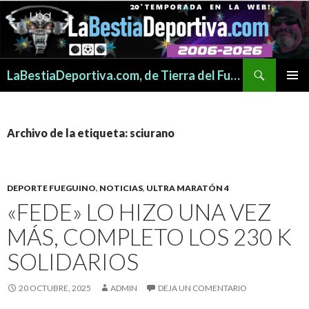
Buscar
LaBestiaDeportiva.com, de Tierra del Fuego para todo el mundo
SALTAR
MENÚ
AL
PRINCI
CONTENIDO
Archivo de la etiqueta: sciurano
DEPORTE FUEGUINO
,
NOTICIAS
,
ULTRA MARATÓN 4
«FEDE» LO HIZO UNA VEZ
MÁS, COMPLETO LOS 230 K
SOLIDARIOS
20 OCTUBRE, 2025
ADMIN
DEJA UN COMENTARIO