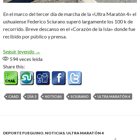
En el marco del tercer día de marcha de la «Ultra Maratón 4» el
ushuaiense Federico Sciurano superó largamente los 100 k de
recorrido. Breve descanso en el «Corazón de la Isla» donde fue
recibido por público y prensa.
«Fede» ya pasó por Tolhuin
Seguir leyendo
→
594
veces leída
Share this:
CAAD
DÍA 3
NOTICIAS
SCIURANO
ULTRA MARATÓN 4
DEPORTE FUEGUINO
,
NOTICIAS
,
ULTRA MARATÓN 4