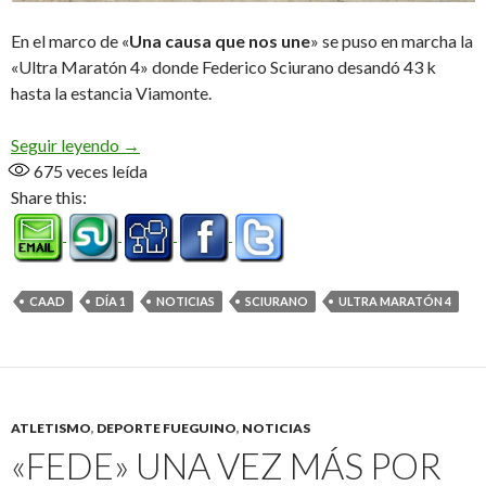
En el marco de «
Una causa que nos une
» se puso en marcha la
«Ultra Maratón 4» donde Federico Sciurano desandó 43 k
hasta la estancia Viamonte.
«Fede» ya corre por el CAAD
Seguir leyendo
→
675
veces leída
Share this:
CAAD
DÍA 1
NOTICIAS
SCIURANO
ULTRA MARATÓN 4
ATLETISMO
,
DEPORTE FUEGUINO
,
NOTICIAS
«FEDE» UNA VEZ MÁS POR