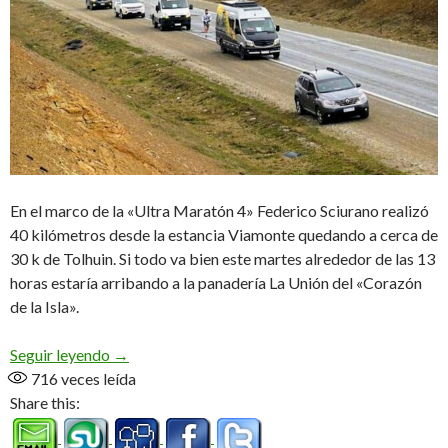
En el marco de la «Ultra Maratón 4» Federico Sciurano realizó
40 kilómetros desde la estancia Viamonte quedando a cerca de
30 k de Tolhuin. Si todo va bien este martes alrededor de las 13
horas estaría arribando a la panadería La Unión del «Corazón
de la Isla».
40 k en el segundo día
Seguir leyendo
→
716
veces leída
Share this: