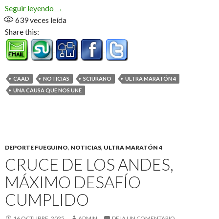
«Fede» lo hizo una vez más, completo los 230 k so
Seguir leyendo
→
639
veces leída
Share this:
CAAD
NOTICIAS
SCIURANO
ULTRA MARATÓN 4
UNA CAUSA QUE NOS UNE
DEPORTE FUEGUINO
,
NOTICIAS
,
ULTRA MARATÓN 4
CRUCE DE LOS ANDES,
MÁXIMO DESAFÍO
CUMPLIDO
16 OCTUBRE, 2025
ADMIN
DEJA UN COMENTARIO