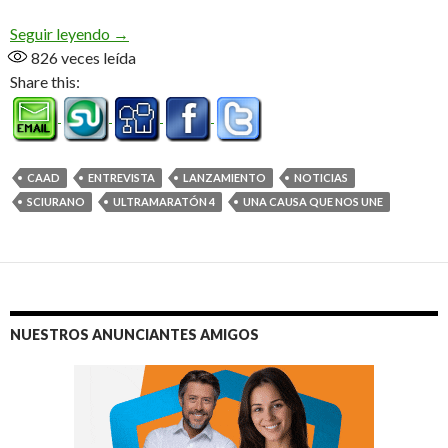
«Fede» una vez más por el CAAD (Audio)
Seguir leyendo
→
826
veces leída
Share this:
CAAD
ENTREVISTA
LANZAMIENTO
NOTICIAS
SCIURANO
ULTRAMARATÓN 4
UNA CAUSA QUE NOS UNE
NUESTROS ANUNCIANTES AMIGOS