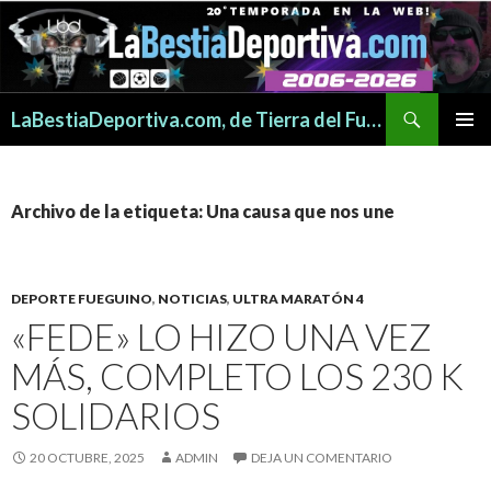
Buscar
LaBestiaDeportiva.com, de Tierra del Fuego para todo el mundo
SALTAR
MENÚ
AL
PRINCI
CONTENIDO
Archivo de la etiqueta: Una causa que nos une
DEPORTE FUEGUINO
,
NOTICIAS
,
ULTRA MARATÓN 4
«FEDE» LO HIZO UNA VEZ
MÁS, COMPLETO LOS 230 K
SOLIDARIOS
20 OCTUBRE, 2025
ADMIN
DEJA UN COMENTARIO