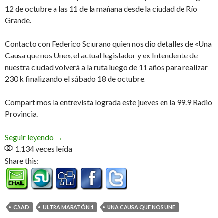
12 de octubre a las 11 de la mañana desde la ciudad de Río
Grande.
Contacto con Federico Sciurano quien nos dio detalles de «Una
Causa que nos Une», el actual legislador y ex Intendente de
nuestra ciudad volverá a la ruta luego de 11 años para realizar
230 k finalizando el sábado 18 de octubre.
Compartimos la entrevista lograda este jueves en la 99.9 Radio
Provincia.
«Muy emocionado por la reacción de la sociedad d
Seguir leyendo
→
1.134
veces leída
Share this:
CAAD
ULTRA MARATÓN 4
UNA CAUSA QUE NOS UNE