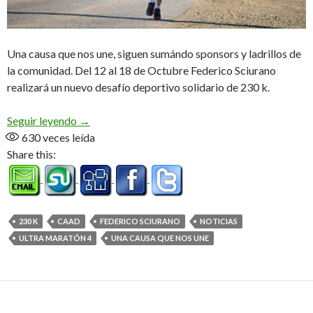
Una causa que nos une, siguen sumándo sponsors y ladrillos de
la comunidad. Del 12 al 18 de Octubre Federico Sciurano
realizará un nuevo desafío deportivo solidario de 230 k.
«Ultra Maratón 4», a 10 días de largar
Seguir leyendo
→
630
veces leída
Share this:
230 K
CAAD
FEDERICO SCIURANO
NOTICIAS
ULTRA MARATÓN 4
UNA CAUSA QUE NOS UNE