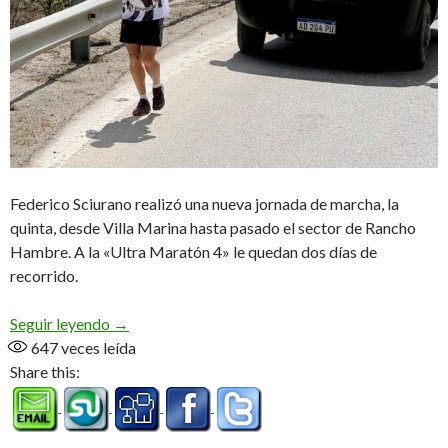
Federico Sciurano realizó una nueva jornada de marcha, la
quinta, desde Villa Marina hasta pasado el sector de Rancho
Hambre. A la «Ultra Maratón 4» le quedan dos días de
recorrido.
Cruce de los Andes, máximo desafío cumplido
Seguir leyendo
→
647
veces leída
Share this: