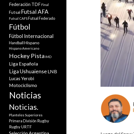
Federación TDF
Final
Futsal AFA
Futsal
Futsal Federado
Futsal CAFS
Fútbol
Fútbol Internacional
Hispano
Handball
Hispano Americano
Hockey Pista
IMD
Liga Española
Liga Ushuaiense
LNB
Lucas Yerobi
Motociclismo
Noticias
Noticias.
Planteles Superiores
Rugby
Primera División
Rugby URTF
Selección Argentina
Luego del Snow 