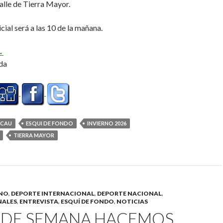
alle de Tierra Mayor.
cial será a las 10 de la mañana.
archablanca 2026, el domingo 16 de Agosto
→
da
CAU
ESQUI DE FONDO
INVIERNO 2026
TIERRA MAYOR
INO
,
DEPORTE INTERNACIONAL
,
DEPORTE NACIONAL
,
NALES
,
ENTREVISTA
,
ESQUÍ DE FONDO
,
NOTICIAS
N DE SEMANA HACEMOS