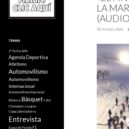
LA MA
(AUDIO
9 JULIO, 2026
TEMAS
1° fecha
AFA
Agenda Deportiva
Atletismo
Automovilismo
Automovilismo
Internacional
Automovilismo Nacional
Básquet
CAU
Balance
Champions League
Copa Libertadores
Entrevista
F1
Esquí de Fondo