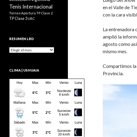
Tenis Internacional
en el Valle de T
Torneo Apertura
TP Clase 2
con la cara visib
TP Clase 3
URC
La entrenadora 
amplió la inform
RESUMEN LBD
agosto como así 
Resumen
mismo mes.
LBD
Compartimos la e
CLIMA | USHUAIA
Provincia.