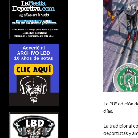
La 38° edición d
días.
La tradicional c
deportistas y am