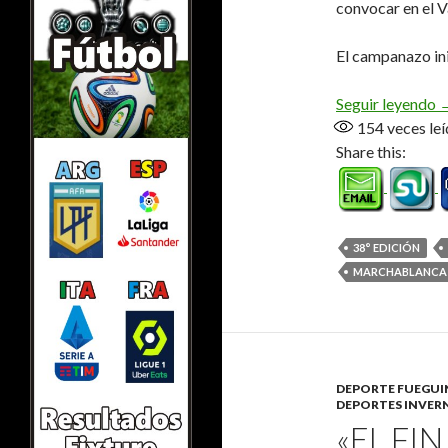
convocar en el V
El campanazo ini
M
Seguir leyendo
154
veces leí
Share this:
38° EDICIÓN
MARCHABLANCA
DEPORTE FUEGU
DEPORTES INVER
«EL FI