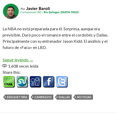
La NBA no está preparada para él. Sorpresa, aunque era
previsible. Duró poco el romance entre el cordobés y Dallas.
Principalmente con su entrenador Jason Kidd. El análisis y el
futuro de «Facu» en LBD.
Los Dallas Mavericks dieron de baja a «Facu» C
Seguir leyendo
→
1.608
veces leída
Share this:
BÁSQUET NBA
CAMPAZZO
DALLAS
NOTICIAS