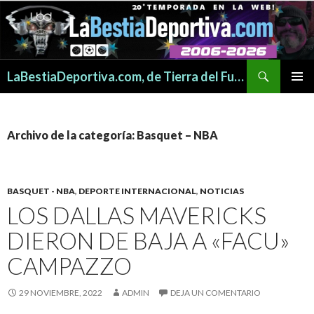
Buscar
LaBestiaDeportiva.com, de Tierra del Fuego para todo el mundo
SALTAR
MENÚ
AL
PRINCI
CONTENIDO
Archivo de la categoría: Basquet – NBA
BASQUET - NBA
,
DEPORTE INTERNACIONAL
,
NOTICIAS
LOS DALLAS MAVERICKS
DIERON DE BAJA A «FACU»
CAMPAZZO
29 NOVIEMBRE, 2022
ADMIN
DEJA UN COMENTARIO