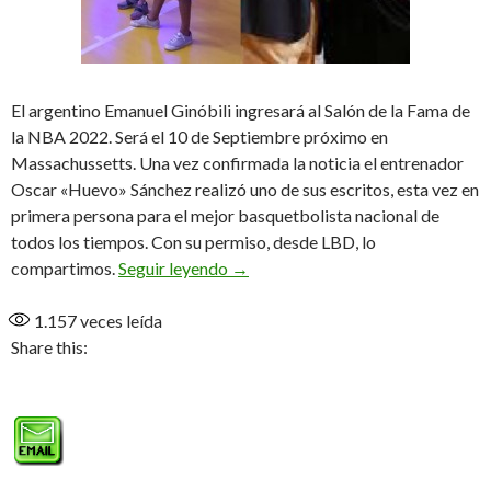
El argentino Emanuel Ginóbili ingresará al Salón de la Fama de
la NBA 2022. Será el 10 de Septiembre próximo en
Massachussetts. Una vez confirmada la noticia el entrenador
Oscar «Huevo» Sánchez realizó uno de sus escritos, esta vez en
primera persona para el mejor basquetbolista nacional de
todos los tiempos. Con su permiso, desde LBD, lo
Tu formación y la fortuna de caer e
compartimos.
Seguir leyendo
→
1.157
veces leída
Share this: