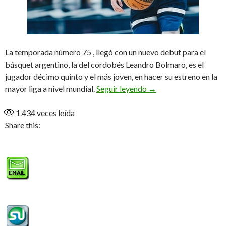
La temporada número 75 , llegó con un nuevo debut para el
básquet argentino, la del cordobés Leandro Bolmaro, es el
jugador décimo quinto y el más joven, en hacer su estreno en la
Comenzó la NBA, con e
mayor liga a nivel mundial.
Seguir leyendo
→
1.434
veces leída
Share this: