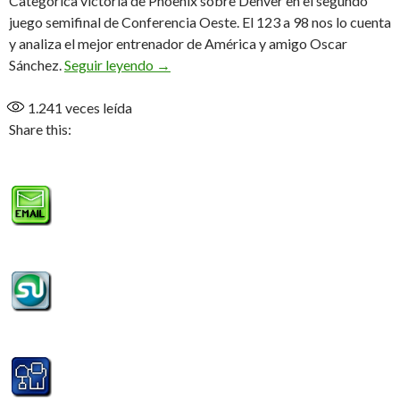
Categórica victoria de Phoenix sobre Denver en el segundo
juego semifinal de Conferencia Oeste. El 123 a 98 nos lo cuenta
y analiza el mejor entrenador de América y amigo Oscar
Del minuto 1 al 48
Sánchez.
Seguir leyendo
→
1.241
veces leída
Share this: