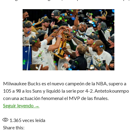
Milwaukee Bucks es el nuevo campeón de la NBA, supero a
105 a 98 a los Suns y liquidó la serie por 4-2. Antetokounmpo
con una actuación fenomenal el MVP de las finales.
Bucks campeón después de 50 años
Seguir leyendo
→
1.365
veces leída
Share this: