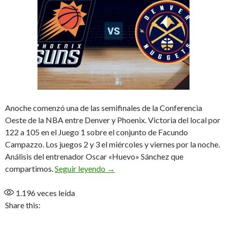
Anoche comenzó una de las semifinales de la Conferencia
Oeste de la NBA entre Denver y Phoenix. Victoria del local por
122 a 105 en el Juego 1 sobre el conjunto de Facundo
Campazzo. Los juegos 2 y 3 el miércoles y viernes por la noche.
Análisis del entrenador Oscar «Huevo» Sánchez que
Un ritmo poco inteligente que ter
compartimos.
Seguir leyendo
→
1.196
veces leída
Share this: