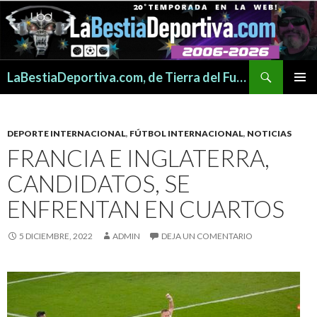
Buscar
LaBestiaDeportiva.com, de Tierra del Fuego para todo el mundo
SALTAR
MENÚ
AL
PRINCI
CONTENIDO
DEPORTE INTERNACIONAL
,
FÚTBOL INTERNACIONAL
,
NOTICIAS
FRANCIA E INGLATERRA,
CANDIDATOS, SE
ENFRENTAN EN CUARTOS
5 DICIEMBRE, 2022
ADMIN
DEJA UN COMENTARIO