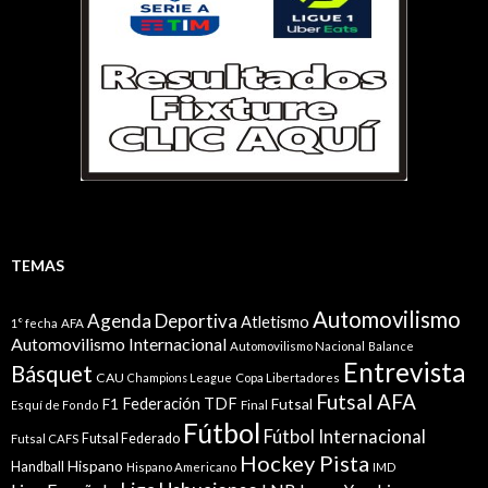
TEMAS
Automovilismo
Agenda Deportiva
Atletismo
1° fecha
AFA
Automovilismo Internacional
Automovilismo Nacional
Balance
Entrevista
Básquet
CAU
Champions League
Copa Libertadores
Futsal AFA
Federación TDF
Futsal
F1
Esquí de Fondo
Final
Fútbol
Fútbol Internacional
Futsal Federado
Futsal CAFS
Hockey Pista
Hispano
Handball
Hispano Americano
IMD