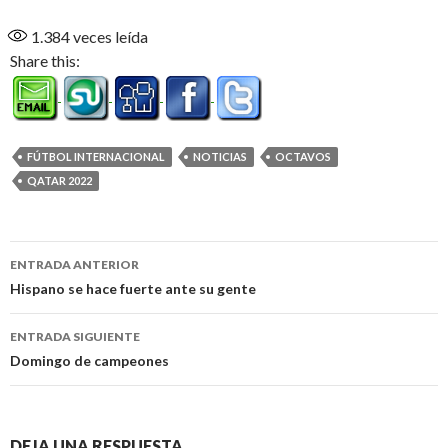
1.384
veces leída
Share this:
FÚTBOL INTERNACIONAL
NOTICIAS
OCTAVOS
QATAR 2022
Navegación
ENTRADA ANTERIOR
de
Hispano se hace fuerte ante su gente
entradas
ENTRADA SIGUIENTE
Domingo de campeones
DEJA UNA RESPUESTA