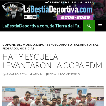
Buscar
LaBestiaDeportiva.com, de Tierra del Fuego para todo el mundo
SALTAR
MENÚ
AL
PRINCI
CONTENIDO
COPA FIN DEL MUNDO
,
DEPORTE FUEGUINO
,
FUTSAL AFA
,
FUTSAL
FEDERADO
,
NOTICIAS
HAF Y ESCUELA
LEVANTARON LA COPA FDM
4 MARZO, 2024
ADMIN
DEJA UN COMENTARIO