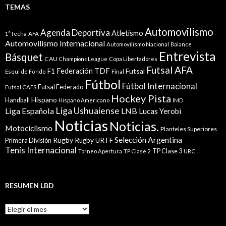
TEMAS
Automovilismo
Agenda Deportiva
Atletismo
1° fecha
AFA
Automovilismo Internacional
Automovilismo Nacional
Balance
Entrevista
Básquet
CAU
Champions League
Copa Libertadores
Futsal AFA
Federación TDF
Futsal
F1
Esquí de Fondo
Final
Fútbol
Fútbol Internacional
Futsal Federado
Futsal CAFS
Hockey Pista
Hispano
Handball
Hispano Americano
IMD
Liga Ushuaiense
Liga Española
LNB
Lucas Yerobi
Noticias
Noticias.
Motociclismo
Planteles Superiores
Selección Argentina
Rugby
Rugby URTF
Primera División
Tenis Internacional
TP Clase 3
Torneo Apertura
TP Clase 2
URC
RESUMEN LBD
Resumen
LBD