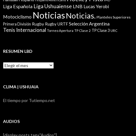
Liga Ushuaiense
Liga Española
LNB
Lucas Yerobi
Noticias
Noticias.
Motociclismo
Planteles Superiores
Selección Argentina
Rugby
Rugby URTF
Primera División
Tenis Internacional
TP Clase 3
Torneo Apertura
TP Clase 2
URC
RESUMEN LBD
Resumen
LBD
CLIMA | USHUAIA
El tiempo por Tutiempo.net
AUDIOS
[display-posts tag="Audios"]