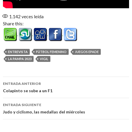
1.142
veces leída
Share this:
ENTREVISTA
FÚTBOL FEMENINO
JUEGOS EPADE
LA PAMPA 2023
VIGIL
Navegación
ENTRADA ANTERIOR
de
Colapinto se sube a un F1
entradas
ENTRADA SIGUIENTE
Judo y ciclismo, las medallas del miércoles