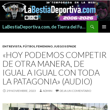
Buscar
LaBestiaDeportiva.com, de Tierra del Fuego para todo el mundo
SALTAR
MENÚ
AL
PRINCI
CONTENIDO
ENTREVISTA
,
FÚTBOL FEMENINO
,
JUEGOS EPADE
«HOY PODEMOS COMPETIR
DE OTRA MANERA, DE
IGUAL A IGUAL CON TODA
LA PATAGONIA» (AUDIO)
29 NOVIEMBRE, 2023
ADMIN
DEJA UN COMENTARIO