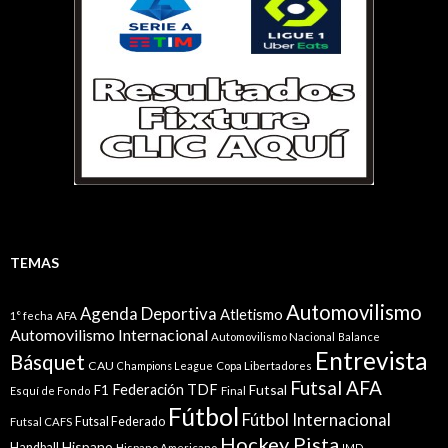
TEMAS
Automovilismo
Agenda Deportiva
Atletismo
1° fecha
AFA
Automovilismo Internacional
Automovilismo Nacional
Balance
Entrevista
Básquet
CAU
Champions League
Copa Libertadores
Futsal AFA
Federación TDF
Futsal
F1
Esquí de Fondo
Final
Fútbol
Fútbol Internacional
Futsal Federado
Futsal CAFS
Hockey Pista
Hispano
Handball
Hispano Americano
IMD