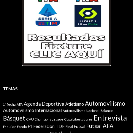
TEMAS
Automovilismo
Agenda Deportiva
Atletismo
1° fecha
AFA
Automovilismo Internacional
Automovilismo Nacional
Balance
Entrevista
Básquet
CAU
Champions League
Copa Libertadores
Futsal AFA
Federación TDF
Futsal
F1
Esquí de Fondo
Final