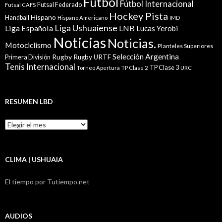
Fútbol
Fútbol Internacional
Futsal Federado
Futsal CAFS
Hockey Pista
Hispano
Handball
Hispano Americano
IMD
Liga Ushuaiense
Liga Española
LNB
Lucas Yerobi
Noticias
Noticias.
Motociclismo
Planteles Superiores
Selección Argentina
Rugby
Rugby URTF
Primera División
Tenis Internacional
TP Clase 3
Torneo Apertura
TP Clase 2
URC
RESUMEN LBD
Resumen
LBD
CLIMA | USHUAIA
El tiempo por Tutiempo.net
AUDIOS