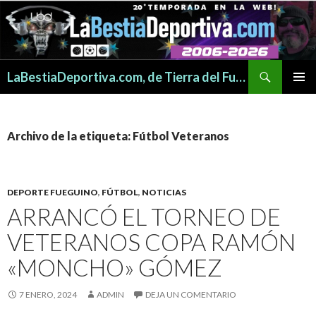
Buscar
LaBestiaDeportiva.com, de Tierra del Fuego para todo el mundo
SALTAR
MENÚ
AL
PRINCI
CONTENIDO
Archivo de la etiqueta: Fútbol Veteranos
DEPORTE FUEGUINO
,
FÚTBOL
,
NOTICIAS
ARRANCÓ EL TORNEO DE
VETERANOS COPA RAMÓN
«MONCHO» GÓMEZ
7 ENERO, 2024
ADMIN
DEJA UN COMENTARIO