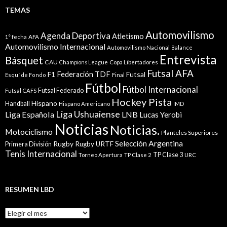
TEMAS
Automovilismo
Agenda Deportiva
Atletismo
1° fecha
AFA
Automovilismo Internacional
Automovilismo Nacional
Balance
Entrevista
Básquet
CAU
Champions League
Copa Libertadores
Futsal AFA
Federación TDF
Futsal
F1
Esquí de Fondo
Final
Fútbol
Fútbol Internacional
Futsal Federado
Futsal CAFS
Hockey Pista
Hispano
Handball
Hispano Americano
IMD
Liga Ushuaiense
Liga Española
LNB
Lucas Yerobi
Noticias
Noticias.
Motociclismo
Planteles Superiores
Selección Argentina
Rugby
Rugby URTF
Primera División
Tenis Internacional
TP Clase 3
Torneo Apertura
TP Clase 2
URC
RESUMEN LBD
Resumen
LBD