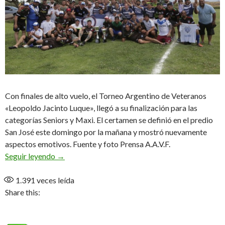
Con finales de alto vuelo, el Torneo Argentino de Veteranos
«Leopoldo Jacinto Luque», llegó a su finalización para las
categorías Seniors y Maxi. El certamen se definió en el predio
San José este domingo por la mañana y mostró nuevamente
aspectos emotivos. Fuente y foto Prensa A.A.V.F.
Los primeros campeones
Seguir leyendo
→
1.391
veces leída
Share this: