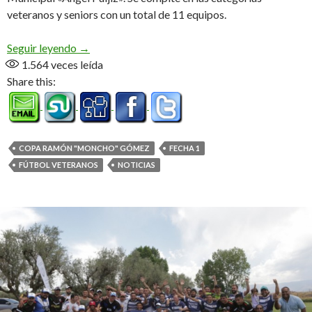
veteranos y seniors con un total de 11 equipos.
Arrancó el torneo de veteranos Copa Ramón «
Seguir leyendo
→
1.564
veces leída
Share this:
COPA RAMÓN "MONCHO" GÓMEZ
FECHA 1
FÚTBOL VETERANOS
NOTICIAS