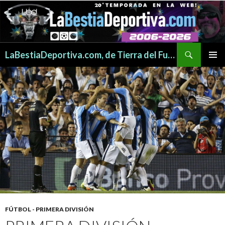
Buscar
LaBestiaDeportiva.com, de Tierra del Fuego para todo el mundo
SALTAR
MENÚ
AL
PRINCI
CONTENIDO
FÚTBOL - PRIMERA DIVISIÓN