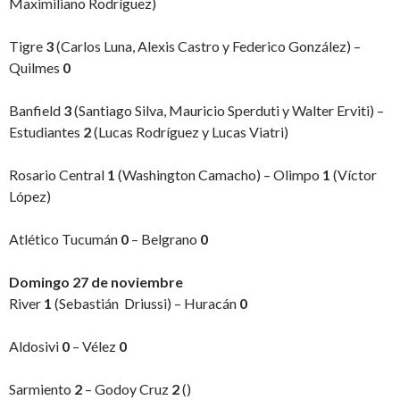
Maximiliano Rodríguez)
Tigre
3
(Carlos Luna, Alexis Castro y Federico González) –
Quilmes
0
Banfield
3
(Santiago Silva, Mauricio Sperduti y Walter Erviti) –
Estudiantes
2
(Lucas Rodríguez y Lucas Viatri)
Rosario Central
1
(Washington Camacho) – Olimpo
1
(Víctor
López)
Atlético Tucumán
0
– Belgrano
0
Domingo 27 de noviembre
River
1
(Sebastián Driussi) – Huracán
0
Aldosivi
0
– Vélez
0
Sarmiento
2
– Godoy Cruz
2
()