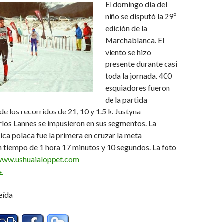
El domingo día del
niño se disputó la 29º
edición de la
Marchablanca. El
viento se hizo
presente durante casi
toda la jornada. 400
esquiadores fueron
de la partida
e los recorridos de 21, 10 y 1.5 k. Justyna
los Lannes se impusieron en sus segmentos. La
a polaca fue la primera en cruzar la meta
 tiempo de 1 hora 17 minutos y 10 segundos. La foto
ww.ushuaialoppet.com
ustyna y Carlos le ganaron al viento
→
eída