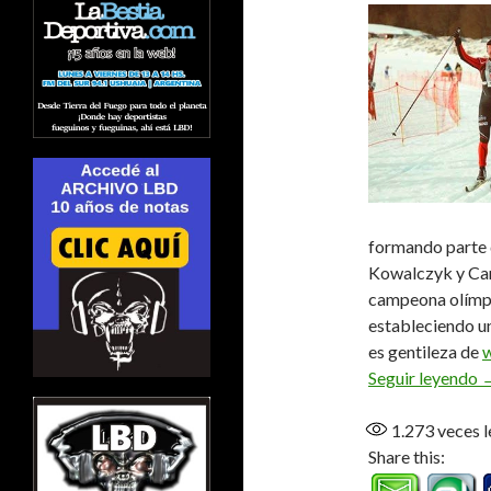
formando parte d
Kowalczyk y Car
campeona olímpic
estableciendo un
es gentileza de
w
J
Seguir leyendo
1.273
veces l
Share this: