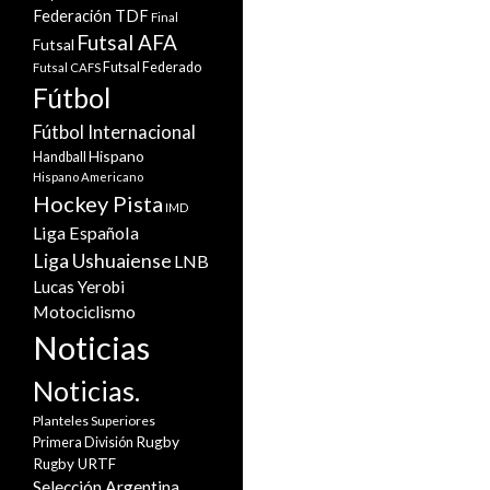
Federación TDF
Final
Futsal AFA
Futsal
Futsal Federado
Futsal CAFS
Fútbol
Fútbol Internacional
Hispano
Handball
Hispano Americano
Hockey Pista
IMD
Liga Española
Liga Ushuaiense
LNB
Lucas Yerobi
Motociclismo
Noticias
Noticias.
Planteles Superiores
Rugby
Primera División
Rugby URTF
Selección Argentina