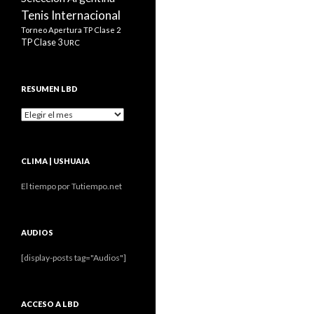
Tenis Internacional
Torneo Apertura
TP Clase 2
TP Clase 3
URC
RESUMEN LBD
Resumen
LBD
CLIMA | USHUAIA
El tiempo por Tutiempo.net
AUDIOS
[display-posts tag="Audios"]
ACCESO A LBD