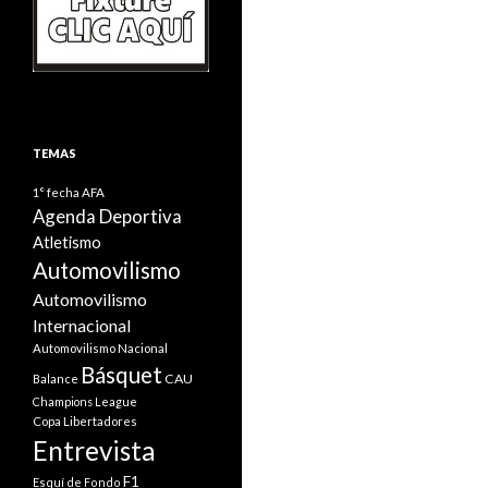
TEMAS
1° fecha
AFA
Agenda Deportiva
Atletismo
Automovilismo
Automovilismo
Internacional
Automovilismo Nacional
Básquet
CAU
Balance
Champions League
Copa Libertadores
Entrevista
F1
Esquí de Fondo