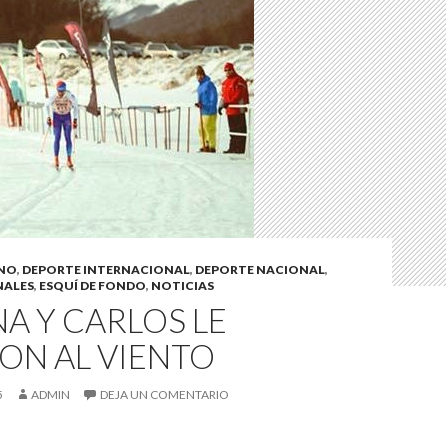
INO
,
DEPORTE INTERNACIONAL
,
DEPORTE NACIONAL
,
NALES
,
ESQUÍ DE FONDO
,
NOTICIAS
A Y CARLOS LE
ON AL VIENTO
5
ADMIN
DEJA UN COMENTARIO