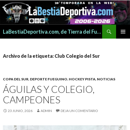
Buscar
LaBestiaDeportiva.com, de Tierra del Fuego para todo el mundo
SALTAR
MENÚ
AL
PRINCI
CONTENIDO
Archivo de la etiqueta: Club Colegio del Sur
COPA DEL SUR
,
DEPORTE FUEGUINO
,
HOCKEY PISTA
,
NOTICIAS
ÁGUILAS Y COLEGIO,
CAMPEONES
23 JUNIO, 2026
ADMIN
DEJA UN COMENTARIO