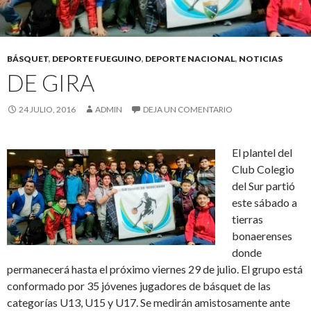
BÁSQUET
,
DEPORTE FUEGUINO
,
DEPORTE NACIONAL
,
NOTICIAS
DE GIRA
24 JULIO, 2016
ADMIN
DEJA UN COMENTARIO
El plantel del
Club Colegio
del Sur partió
este sábado a
tierras
bonaerenses
donde
permanecerá hasta el próximo viernes 29 de julio. El grupo está
conformado por 35 jóvenes jugadores de básquet de las
categorías U13, U15 y U17. Se medirán amistosamente ante