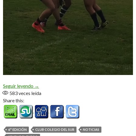
Colegio 7, dueño de la sexta edición
Seguir leyendo
→
583
veces leída
Share this:
6° EDICIÓN
CLUB COLEGIO DEL SUR
NOTICIAS