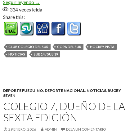
Águilas y Colegio, campeones
Seguir leyendo
→
334
veces leída
Share this:
CLUB COLEGIO DEL SUR
COPA DEL SUR
HOCKEY PISTA
NOTICIAS
SUB 14 / SUB 19
DEPORTE FUEGUINO
,
DEPORTE NACIONAL
,
NOTICIAS
,
RUGBY
SEVEN
COLEGIO 7, DUEÑO DE LA
SEXTA EDICIÓN
29 ENERO, 2026
ADMIN
DEJA UN COMENTARIO