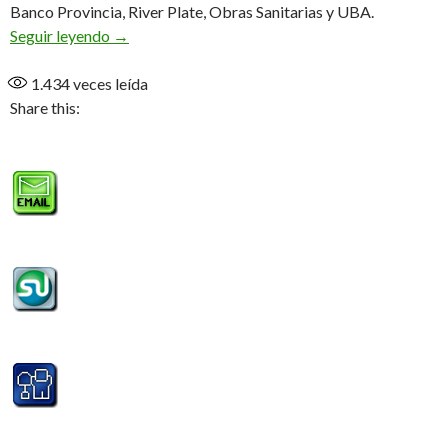
Banco Provincia, River Plate, Obras Sanitarias y UBA.
De gira
Seguir leyendo
→
1.434
veces leída
Share this: