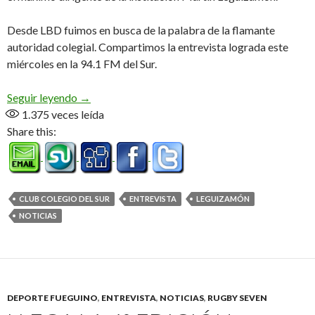
Desde LBD fuimos en busca de la palabra de la flamante
autoridad colegial. Compartimos la entrevista lograda este
miércoles en la 94.1 FM del Sur.
«Tincho» Presidente (Audio)
Seguir leyendo
→
1.375
veces leída
Share this:
CLUB COLEGIO DEL SUR
ENTREVISTA
LEGUIZAMÓN
NOTICIAS
DEPORTE FUEGUINO
,
ENTREVISTA
,
NOTICIAS
,
RUGBY SEVEN