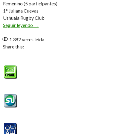
Femenino (5 participantes)
1° Juliana Cuevas
Ushuaia Rugby Club
«La idea fue hacer un evento recreativo para los 
Seguir leyendo
→
1.382
veces leída
Share this: