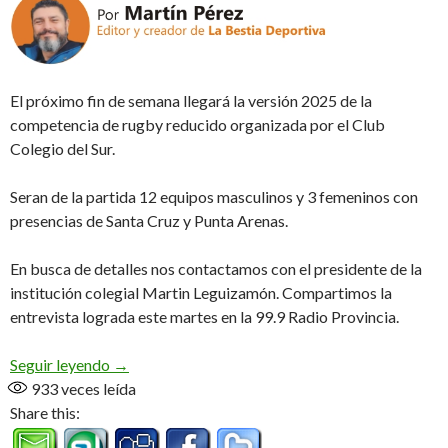
El próximo fin de semana llegará la versión 2025 de la
competencia de rugby reducido organizada por el Club
Colegio del Sur.
Seran de la partida 12 equipos masculinos y 3 femeninos con
presencias de Santa Cruz y Punta Arenas.
En busca de detalles nos contactamos con el presidente de la
institución colegial Martin Leguizamón. Compartimos la
entrevista lograda este martes en la 99.9 Radio Provincia.
«Seven del Fuego», quinta edición (Audio)
Seguir leyendo
→
933
veces leída
Share this: