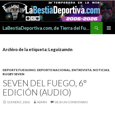
Buscar
LaBestiaDeportiva.com, de Tierra del Fuego para todo el mundo
SALTAR
MENÚ
AL
PRINCI
CONTENIDO
Archivo de la etiqueta: Leguizamón
DEPORTE FUEGUINO
,
DEPORTE NACIONAL
,
ENTREVISTA
,
NOTICIAS
,
RUGBY SEVEN
SEVEN DEL FUEGO, 6°
EDICIÓN (AUDIO)
13 ENERO, 2026
ADMIN
DEJA UN COMENTARIO