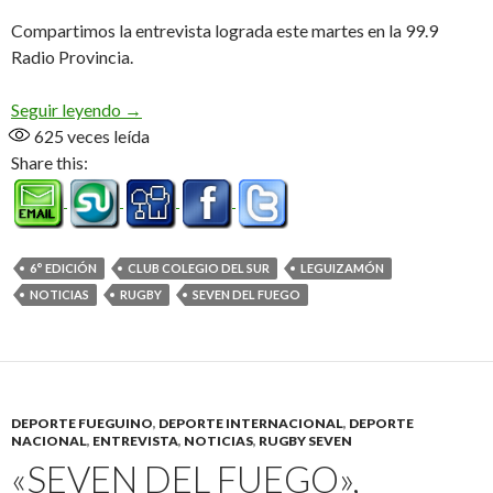
Compartimos la entrevista lograda este martes en la 99.9
Radio Provincia.
Seven del Fuego, 6° edición (Audio)
Seguir leyendo
→
625
veces leída
Share this:
6° EDICIÓN
CLUB COLEGIO DEL SUR
LEGUIZAMÓN
NOTICIAS
RUGBY
SEVEN DEL FUEGO
DEPORTE FUEGUINO
,
DEPORTE INTERNACIONAL
,
DEPORTE
NACIONAL
,
ENTREVISTA
,
NOTICIAS
,
RUGBY SEVEN
«SEVEN DEL FUEGO»,