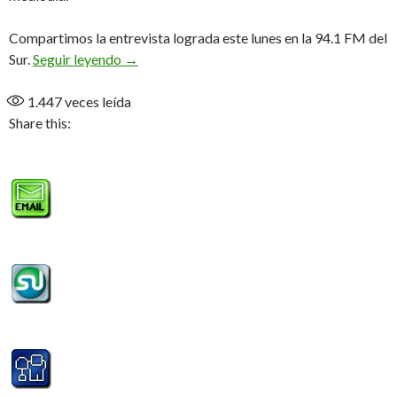
Compartimos la entrevista lograda este lunes en la 94.1 FM del
Se viene la 2° edición del «Seven del Fuego» (
Sur.
Seguir leyendo
→
1.447
veces leída
Share this: