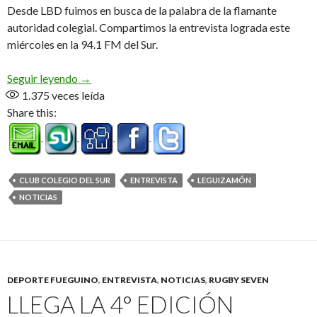
Desde LBD fuimos en busca de la palabra de la flamante
autoridad colegial. Compartimos la entrevista lograda este
miércoles en la 94.1 FM del Sur.
«Tincho» Presidente (Audio)
Seguir leyendo
→
1.375
veces leída
Share this:
CLUB COLEGIO DEL SUR
ENTREVISTA
LEGUIZAMÓN
NOTICIAS
DEPORTE FUEGUINO
,
ENTREVISTA
,
NOTICIAS
,
RUGBY SEVEN
LLEGA LA 4° EDICIÓN