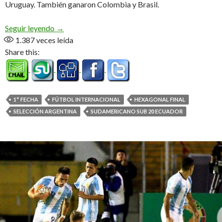
Uruguay. También ganaron Colombia y Brasil.
Imbatibles
Seguir leyendo
→
1.387
veces leída
Share this:
1° FECHA
FÚTBOL INTERNACIONAL
HEXAGONAL FINAL
SELECCIÓN ARGENTINA
SUDAMERICANO SUB 20 ECUADOR