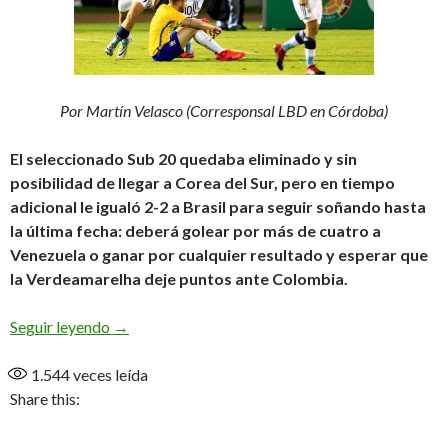
Por Martín Velasco (Corresponsal LBD en Córdoba)
El seleccionado Sub 20 quedaba eliminado y sin
posibilidad de llegar a Corea del Sur, pero en tiempo
adicional le igualó 2-2 a Brasil para seguir soñando hasta
la última fecha: deberá golear por más de cuatro a
Venezuela o ganar por cualquier resultado y esperar que
la Verdeamarelha deje puntos ante Colombia.
Argentina empató y mantuvo las chances de ir al
Seguir leyendo
→
1.544
veces leída
Share this: