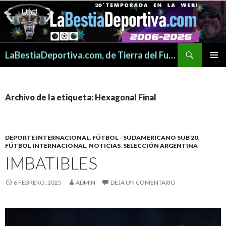
Buscar
LaBestiaDeportiva.com, de Tierra del Fuego para todo el mundo
SALTAR
MENÚ
AL
PRINCI
CONTENIDO
Archivo de la etiqueta: Hexagonal Final
DEPORTE INTERNACIONAL
,
FÚTBOL - SUDAMERICANO SUB 20
,
FÚTBOL INTERNACIONAL
,
NOTICIAS
,
SELECCIÓN ARGENTINA
IMBATIBLES
6 FEBRERO, 2025
ADMIN
DEJA UN COMENTARIO