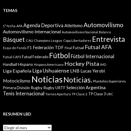
TEMAS
Automovilismo
Agenda Deportiva
Atletismo
1° fecha
AFA
Automovilismo Internacional
Automovilismo Nacional
Balance
Entrevista
Básquet
CAU
Champions League
Copa Libertadores
Futsal AFA
Federación TDF
Futsal
F1
Esquí de Fondo
Final
Fútbol
Fútbol Internacional
Futsal Federado
Futsal CAFS
Hockey Pista
Hispano
Handball
Hispano Americano
IMD
Liga Ushuaiense
Liga Española
LNB
Lucas Yerobi
Noticias
Noticias.
Motociclismo
Planteles Superiores
Selección Argentina
Rugby
Rugby URTF
Primera División
Tenis Internacional
TP Clase 3
Torneo Apertura
TP Clase 2
URC
RESUMEN LBD
Resumen