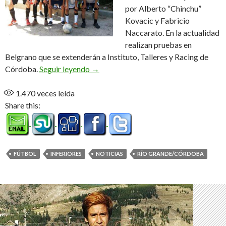
por Alberto “Chinchu”
Kovacic y Fabricio
Naccarato. En la actualidad
realizan pruebas en
Belgrano que se extenderán a Instituto, Talleres y Racing de
Los “Pibes” de Río Grande coparon la “
Córdoba.
Seguir leyendo
→
1.470
veces leída
Share this:
FÚTBOL
INFERIORES
NOTICIAS
RÍO GRANDE/CÓRDOBA