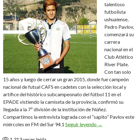
talentoso
futbolista
ushuaiense,
Pedro Pavlov,
comenzará su
carrera
nacional en el
Club Atlético
River Plate.
Con tan solo
15 años y luego de cerrar un gran 2015, donde fue campeón
nacional de futsal CAFS en cadetes con la selección local y
artífice del histórico subcampeonato del fútbol 11 en el
EPADE vistiendo la camiseta de la provincia, confirmó su
llegada a la 7º división de la institución de Núñez.
Compartimos la entrevista lograda con el “sapito” Pavlov este
Pedro llegó al «Mill
miércoles en FM del Sur 94.1
Seguir leyendo
→
1.313
veces leída