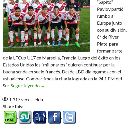
“Sapito”
Pavlov partió
rumbo a
Europa junto
con su división,
6º de River
Plate, para
formar parte
de la LFCup U17 en Marsella, Francia. Luego del éxito en los
Estados Unidos los “millonarios” quieren continuar por la
buena senda en suelo francés. Desde LBD dialogamos con el
ushuaiense. Compartimos la charla lograda en la 94.1 FM del
“Estas son cosas que nunca pensé que me iban
Sur.
Seguir leyendo
→
1.317
veces leída
Share this: