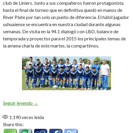
club de Liniers. Junto a sus compañeros fueron protagonista
hasta el final de torneo que en definitiva quedó en manos de
River Plate por tan solo un punto de diferencia. El hábil jugador
ushuaiense se encuentra en nuestra ciudad durante algunas
semanas. De visita en la 94.1 dialogó con LBD, balance de
temporada y proyectos para el 2015 los principales temas de
la amena charla de este martes, la compartimos.
“Emi” la promesa velezana (Audio)
Seguir leyendo
→
1.190
veces leída
Share this: