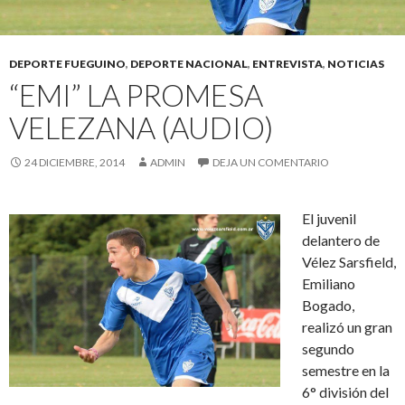
DEPORTE FUEGUINO
,
DEPORTE NACIONAL
,
ENTREVISTA
,
NOTICIAS
“EMI” LA PROMESA
VELEZANA (AUDIO)
24 DICIEMBRE, 2014
ADMIN
DEJA UN COMENTARIO
El juvenil
delantero de
Vélez Sarsfield,
Emiliano
Bogado,
realizó un gran
segundo
semestre en la
6° división del