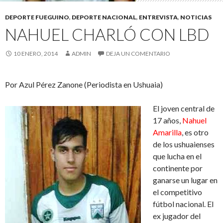
DEPORTE FUEGUINO
,
DEPORTE NACIONAL
,
ENTREVISTA
,
NOTICIAS
NAHUEL CHARLÓ CON LBD
10 ENERO, 2014
ADMIN
DEJA UN COMENTARIO
Por Azul Pérez Zanone (Periodista en Ushuaia)
El joven central de
17 años,
Nahuel
Amarilla
, es otro
de los ushuaienses
que lucha en el
continente por
ganarse un lugar en
el competitivo
fútbol nacional. El
ex jugador del